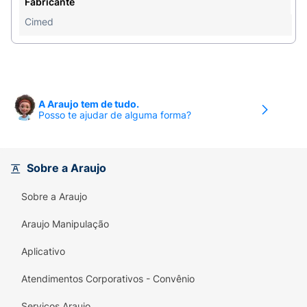
Fabricante
Toque Seco:
Absorve rápido, deixando apenas
Cimed
a maciez.
Portabilidade:
Embalagem de
40g
ideal para
levar na bolsa ou nécessaire.
A Araujo tem de tudo.
Posso te ajudar de alguma forma?
Sobre a Araujo
Sobre a Araujo
Araujo Manipulação
Aplicativo
Atendimentos Corporativos - Convênio
Serviços Araujo