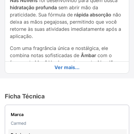
Nas Nuvens
foi desenvolvido para quem busca
hidratação profunda
sem abrir mão da
praticidade. Sua fórmula de
rápida absorção
não
deixa as mãos pegajosas, permitindo que você
retorne às suas atividades imediatamente após a
aplicação.
Com uma fragrância única e nostálgica, ele
combina notas sofisticadas de
Âmbar
com o
frescor da
Maçã Verde
e a doçura do
Algodão
Ver mais...
Doce
, deixando uma pele macia, aveludada e
intensamente perfumada.
Destaques do Produto:
Ficha Técnica
Ação Hidratante:
Nutrição intensa para peles
ressecadas.
Marca
Fragrância Exclusiva:
Mix de aromas que
Carmed
despertam bem-estar.