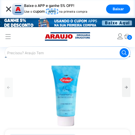
×
Baixe o APP e ganhe 5% OFF!
Baixar
cupom
Use o
APP5
na primeira compra
0
Araujo
Beleza e Cuidados
Cuidado com as Mãos
Cre