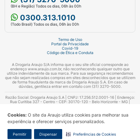
(BH e Região) Todos os dias, 06h às 00h
0300.313.1010
(Todo Brasil) Todos os dias, 06h às 00h
Termo de Uso
Portal da Privacidade
Covid-19
Código de Ética e Conduta
A Drogaria Araujo S/A informa que o seu site oficial corresponde ao
endereço www.araujo.com.br, não reconhecendo qualquer outro que
utilize indevidamente da sua marca. Para sua segurança recomendamos
que não sejam realizadas compras em sites desconhecidos que se utilizem
de forma fraudulenta da marca da Drogaria Araujo S.A. Em caso de
dúvidas, gentileza entrar em contato com (31) 3270-5000.
Razão Social: Drogaria Araujo S.A | CNPJ: 17.256.512.0001-16 | Endereço:
Rua Curitiba 327 - Centro - CEP: 30170-120 - Belo Horizonte - MG |
Telefones: 0300.313.1010 e (31) 3270-5000 Horário de funcionamento -
06:00h às 00:00h | Consultores técnicos responsáveis: Hairton Ayres
Cookies:
O site da Araujo utiliza cookies para melhorar sua
Azevedo Guimarães – CRF 10.965 | Yasmin Silva Alvarenga – CRF 52.584 -
Consultor substituto: Thiago Aguiar Pinheiro - CRF Nº 13.748. Alvará
experiência e oferecer serviços personalizados.
Sanitário: 2025020713 | Autorização de Funcionamento da Empresa (AFE):
7.16355-1
Permitir
Dispensar
Preferências de Cookies