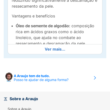
reduzindo significativamente a descamação e
ressecamento da pele.
Vantagens e benefícios
Óleo de semente de algodão:
composição
rica em ácidos graxos como o ácido
linoleico, que ajuda no combate ao
ressecamento e descamação da pele.
Ver mais...
Propriedades altamente hidratantes para a
pele.
Manteiga de cacau:
com poder hidratante e
antioxidante combatendo radicais livres
A Araujo tem de tudo.
responsáveis pelo envelhecimento precoce
Posso te ajudar de alguma forma?
da pele. Anti-inflamatório natural
Ureia:
possui alto poder de penetração na
pele e retenção da hidratação na pele.
Sobre a Araujo
Ácido salicilico:
atua no controle de
Sobre a Araujo