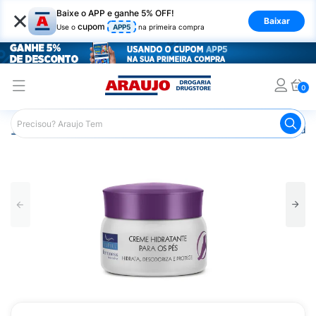
×
Baixe o APP e ganhe 5% OFF!
Baixar
cupom
Use o
APP5
na primeira compra
0
Araujo
Beleza e Cuidados
Cuidado com os Pés
Hidra