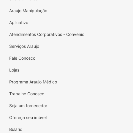
oleosidade, possui ação anti-inflamatória e
Araujo Manipulação
evita a contaminação por bactérias e
fungos causadores de acne.
Aplicativo
Como aplicar?
Atendimentos Corporativos - Convênio
Aplique diariamente nos pés e as áreas
Serviços Araujo
ressecadas, com massagens circulares, até
absorção completa do creme
Fale Conosco
Resultado
Lojas
Pés hidratados e renovados, com toque suave
Programa Araujo Médico
e livre de calos.
Trabalhe Conosco
Seja um fornecedor
Ofereça seu imóvel
Bulário