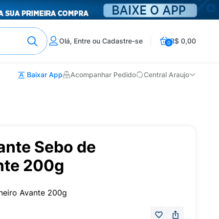
Olá, Entre ou Cadastre-se
R$ 0,00
0
Baixar App
Acompanhar Pedido
Central Araujo
ante Sebo de
nte 200g
neiro Avante 200g