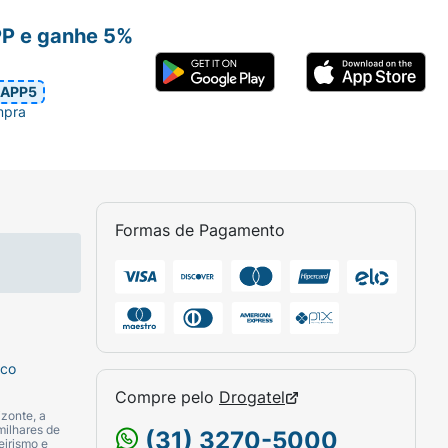
PP e ganhe 5%
APP5
mpra
Formas de Pagamento
sco
Compre pelo
Drogatel
zonte, a
milhares de
(31) 3270-5000
eirismo e