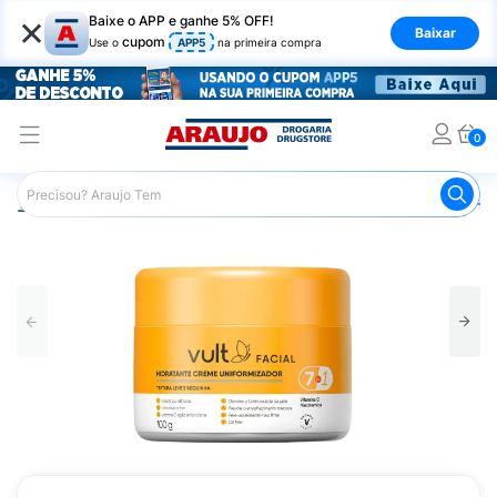
×
Baixe o APP e ganhe 5% OFF!
Baixar
cupom
Use o
APP5
na primeira compra
0
Araujo
Beleza e Cuidados
Cuidados com o Rosto
Hid