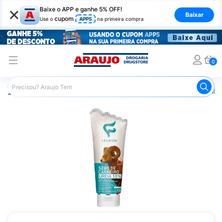
×
Baixe o APP e ganhe 5% OFF!
Baixar
cupom
Use o
APP5
na primeira compra
0
Araujo
Beleza e Cuidados
Cuidado com o Corpo
Hid