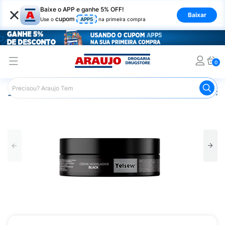
×
Baixe o APP e ganhe 5% OFF!
Baixar
cupom
Use o
APP5
na primeira compra
0
Araujo
Cabelo
Finalizadores
Creme para Pentear