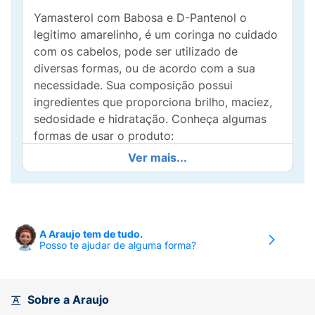
Yamasterol com Babosa e D-Pantenol o
legitimo amarelinho, é um coringa no cuidado
com os cabelos, pode ser utilizado de
diversas formas, ou de acordo com a sua
necessidade. Sua composição possui
ingredientes que proporciona brilho, maciez,
sedosidade e hidratação. Conheça algumas
formas de usar o produto:
Ver mais...
Pré-Shampoo:
Prepara e protege os fios antes
do shampoo, deixando os fios
desembaraçados e macios. Aplique o produto
nos cabelos secos. Deixe agir por 10 minutos.
Lave o cabelo como de costume.
A Araujo tem de tudo.
Posso te ajudar de alguma forma?
Creme de pentear:
Sem enxague, hidrata,
desembaraça e facilita o penteado.Após o
enxágue do shampoo, retire o excesso de
Sobre a Araujo
água e aplique o produto no cabelo. Finalize