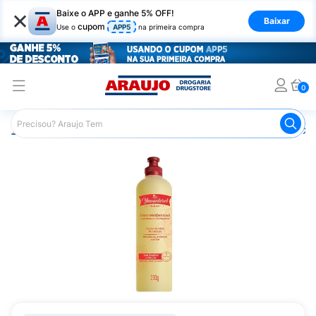
×
Baixe o APP e ganhe 5% OFF!
Baixar
cupom
Use o
APP5
na primeira compra
0
Araujo
Cabelo
Finalizadores
Creme para Pentear