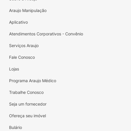
toda a diferença na saúde da sua pele. As
mãos de hoje refletem o cuidado de amanhã!
Araujo Manipulação
Aplicativo
Atendimentos Corporativos - Convênio
Serviços Araujo
Fale Conosco
Lojas
Programa Araujo Médico
Trabalhe Conosco
Seja um fornecedor
Ofereça seu imóvel
Bulário