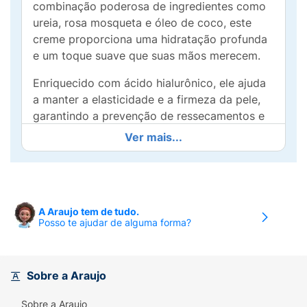
combinação poderosa de ingredientes como
ureia, rosa mosqueta e óleo de coco, este
creme proporciona uma hidratação profunda
e um toque suave que suas mãos merecem.
Enriquecido com ácido hialurônico, ele ajuda
a manter a elasticidade e a firmeza da pele,
garantindo a prevenção de ressecamentos e
sinais de idade. Sua textura leve e de rápida
Ver mais...
absorção faz com que seja perfeito para o
uso diário, deixando suas mãos macias e bem
cuidadas sem deixar resíduos.
Dermatologicamente testado e
A Araujo tem de tudo.
Posso te ajudar de alguma forma?
hipoalergênico, o Creme para Mãos Ideal é
ideal para quem busca um cuidado seguro e
eficiente. Experimente o poder da hidratação
e nutrição com cada aplicação e descubra
Sobre a Araujo
como simples cuidados diários podem fazer
Sobre a Araujo