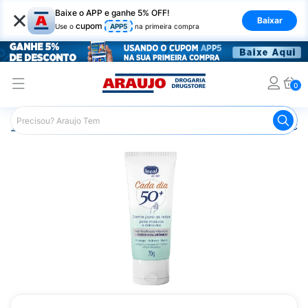
×
Baixe o APP e ganhe 5% OFF!
Baixar
cupom
Use o
APP5
na primeira compra
0
Araujo
Beleza e Cuidados
Cuidado com as Mãos
Cre