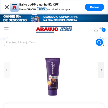
×
Baixe o APP e ganhe 5% OFF!
Baixar
cupom
Use o
APP5
na primeira compra
0
Araujo
Beleza e Cuidados
Cuidado com o Corpo
Hid