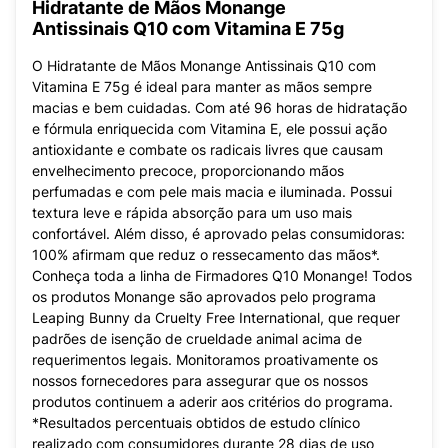
Hidratante de Mãos Monange
Antissinais Q10 com Vitamina E 75g
O Hidratante de Mãos Monange Antissinais Q10 com
Vitamina E 75g é ideal para manter as mãos sempre
macias e bem cuidadas. Com até 96 horas de hidratação
e fórmula enriquecida com Vitamina E, ele possui ação
antioxidante e combate os radicais livres que causam
envelhecimento precoce, proporcionando mãos
perfumadas e com pele mais macia e iluminada. Possui
textura leve e rápida absorção para um uso mais
confortável. Além disso, é aprovado pelas consumidoras:
100% afirmam que reduz o ressecamento das mãos*.
Conheça toda a linha de Firmadores Q10 Monange! Todos
os produtos Monange são aprovados pelo programa
Leaping Bunny da Cruelty Free International, que requer
padrões de isenção de crueldade animal acima de
requerimentos legais. Monitoramos proativamente os
nossos fornecedores para assegurar que os nossos
produtos continuem a aderir aos critérios do programa.
*Resultados percentuais obtidos de estudo clínico
realizado com consumidores durante 28 dias de uso