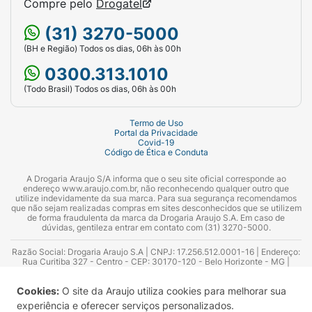
Compre pelo
Drogatel
(31) 3270-5000
(BH e Região) Todos os dias, 06h às 00h
0300.313.1010
(Todo Brasil) Todos os dias, 06h às 00h
Termo de Uso
Portal da Privacidade
Covid-19
Código de Ética e Conduta
A Drogaria Araujo S/A informa que o seu site oficial corresponde ao
endereço www.araujo.com.br, não reconhecendo qualquer outro que
utilize indevidamente da sua marca. Para sua segurança recomendamos
que não sejam realizadas compras em sites desconhecidos que se utilizem
de forma fraudulenta da marca da Drogaria Araujo S.A. Em caso de
dúvidas, gentileza entrar em contato com (31) 3270-5000.
Razão Social: Drogaria Araujo S.A | CNPJ: 17.256.512.0001-16 | Endereço:
Rua Curitiba 327 - Centro - CEP: 30170-120 - Belo Horizonte - MG |
Telefones: 0300.313.1010 e (31) 3270-5000 Horário de funcionamento -
06:00h às 00:00h | Consultores técnicos responsáveis: Hairton Ayres
Cookies:
O site da Araujo utiliza cookies para melhorar sua
Azevedo Guimarães – CRF 10.965 | Yasmin Silva Alvarenga – CRF 52.584 -
Consultor substituto: Thiago Aguiar Pinheiro - CRF Nº 13.748. Alvará
experiência e oferecer serviços personalizados.
Sanitário: 2025020713 | Autorização de Funcionamento da Empresa (AFE):