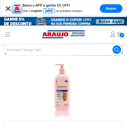
×
Baixe o APP e ganhe 5% OFF!
Baixar
cupom
Use o
APP5
na primeira compra
0
Araujo
Beleza e Cuidados
Cuidado com o Corpo
Hid