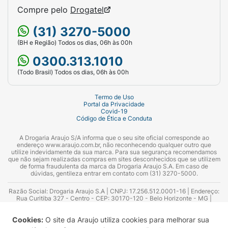
Compre pelo
Drogatel
(31) 3270-5000
(BH e Região) Todos os dias, 06h às 00h
0300.313.1010
(Todo Brasil) Todos os dias, 06h às 00h
Termo de Uso
Portal da Privacidade
Covid-19
Código de Ética e Conduta
A Drogaria Araujo S/A informa que o seu site oficial corresponde ao
endereço www.araujo.com.br, não reconhecendo qualquer outro que
utilize indevidamente da sua marca. Para sua segurança recomendamos
que não sejam realizadas compras em sites desconhecidos que se utilizem
de forma fraudulenta da marca da Drogaria Araujo S.A. Em caso de
dúvidas, gentileza entrar em contato com (31) 3270-5000.
Razão Social: Drogaria Araujo S.A | CNPJ: 17.256.512.0001-16 | Endereço:
Rua Curitiba 327 - Centro - CEP: 30170-120 - Belo Horizonte - MG |
Telefones: 0300.313.1010 e (31) 3270-5000 Horário de funcionamento -
06:00h às 00:00h | Consultores técnicos responsáveis: Hairton Ayres
Cookies:
O site da Araujo utiliza cookies para melhorar sua
Azevedo Guimarães – CRF 10.965 | Yasmin Silva Alvarenga – CRF 52.584 -
Consultor substituto: Thiago Aguiar Pinheiro - CRF Nº 13.748. Alvará