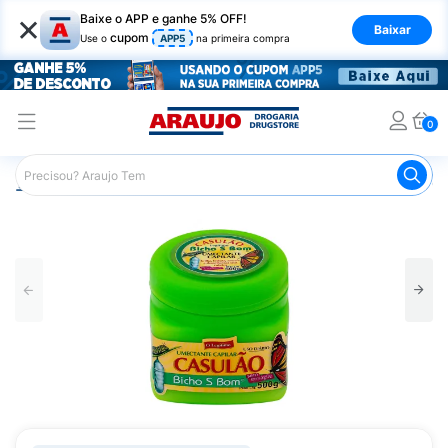
×
Baixe o APP e ganhe 5% OFF!
Baixar
cupom
Use o
APP5
na primeira compra
0
Araujo
Cabelo
Tratamento e Hidratação
Máscaras Ca