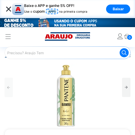
×
Baixe o APP e ganhe 5% OFF!
Baixar
cupom
Use o
APP5
na primeira compra
0
Araujo
Cabelo
Finalizadores
Creme para Pentear