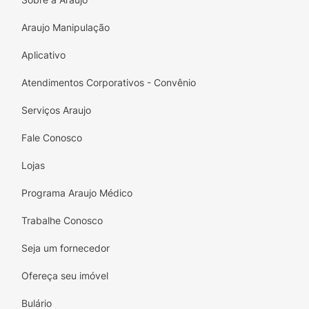
• pH balanceado
Araujo Manipulação
• Nossa fórmula promove o crescimento de
Aplicativo
cabelos 100% fortes e saudáveis enquanto
ajuda a reduzir a queda de cabelo**
Atendimentos Corporativos - Convênio
**Força contra a quebra vs. shampoo sem
Serviços Araujo
ingredientes condicionantes.
Fale Conosco
Lojas
Programa Araujo Médico
Trabalhe Conosco
Seja um fornecedor
Ofereça seu imóvel
Bulário