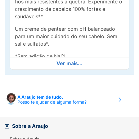
fios mais resistentes à quebra. Experimente o
crescimento de cabelos 100% fortes e
saudáveis**.
Um creme de pentear com pH balanceado
para um maior cuidado do seu cabelo. Sem
sal e sulfatos*.
*Sem adição de NaCl.
Ver mais...
**Força contra a quebra vs. shampoo sem
ingredientes condicionantes.
• Protege as proteínas. Cabelos resistentes à
quebra
A Araujo tem de tudo.
Posso te ajudar de alguma forma?
• 0% SAL* & SULFATOS
*Sem adição de NaCl
Sobre a Araujo
• Bambu + Óleo de Rícino
Sobre a Araujo