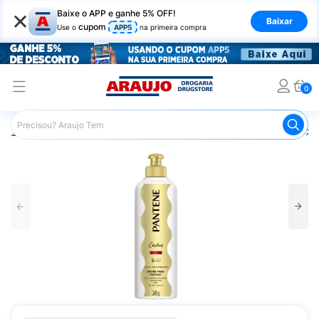
×
Baixe o APP e ganhe 5% OFF!
Baixar
cupom
Use o
APP5
na primeira compra
0
Araujo
Cabelo
Finalizadores
Creme para Pentear