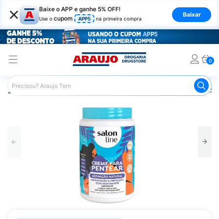
×
Baixe o APP e ganhe 5% OFF!
Baixar
cupom
Use o
APP5
na primeira compra
0
Araujo
Cabelo
Finalizadores
Creme para Pentear