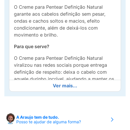
O Creme para Pentear Definição Natural
garante aos cabelos definição sem pesar,
ondas e cachos soltos e macios, efeito
condicionante, além de deixá-los com
movimento e brilho.
Para que serve?
O Creme para Pentear Definição Natural
viralizou nas redes sociais porque entrega
definição de respeito: deixa o cabelo com
aquele durinho incrível, ajudando a manter os
Ver mais...
cachos intactos por dias, sem esforço.
Ele rende muito! Um pouquinho já é suficiente
para finalizar, então além de resultado, tem
economia.
A Araujo tem de tudo.
Posso te ajudar de alguma forma?
Por que você vai amar: