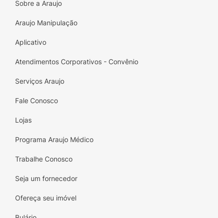
Sobre a Araujo
quantas vezes forem necessárias. A aplicação
de creme para desembaraçar cabelo
Araujo Manipulação
dependerá da quantidade e do comprimento
Aplicativo
dos fios. Não enxágue.
Atendimentos Corporativos - Convênio
Serviços Araujo
Fale Conosco
Lojas
Programa Araujo Médico
Trabalhe Conosco
Seja um fornecedor
Ofereça seu imóvel
Bulário