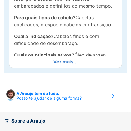
embaraçados e defini-los ao mesmo tempo.
Para quais tipos de cabelo?
Cabelos
cacheados, crespos e cabelos em transição.
Qual a indicação?
Cabelos finos e com
dificuldade de desembaraço.
Quais os principais ativos?
Óleo de argan,
Ver mais...
babosa e D-Pantenol: ajudam a proporcionar
cabelos nutridos, hidratados e de fácil
desembaraço.
Qual a melhor forma de usar?
Com os cabelos
A Araujo tem de tudo.
limpos e úmidos, aplique o Creme
Posso te ajudar de alguma forma?
Desembaraçante mecha a mecha no
comprimento e pontas. Desembarace os fios
com um pente de dentes largos e, em
Sobre a Araujo
seguida, amasse-os iniciando o movimento
das pontas até a raiz. Repita o movimento