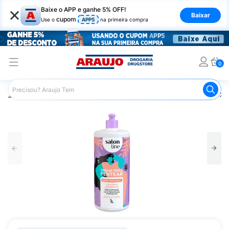
×
Baixe o APP e ganhe 5% OFF!
Baixar
cupom
Use o
APP5
na primeira compra
0
Araujo
Cabelo
Finalizadores
Creme para Pentear