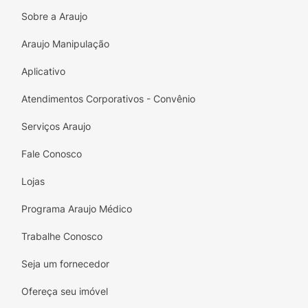
mecha a mecha comprimento às pontas,
Sobre a Araujo
desembaraçando os fios, em seguida amassa
os cabelos com movimentos de baixo para
Araujo Manipulação
cima.
Aplicativo
Atendimentos Corporativos - Convênio
Serviços Araujo
Fale Conosco
Lojas
Programa Araujo Médico
Trabalhe Conosco
Seja um fornecedor
Ofereça seu imóvel