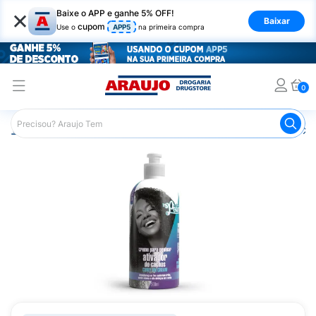
×
Baixe o APP e ganhe 5% OFF!
Baixar
cupom
Use o
APP5
na primeira compra
0
Araujo
Cabelo
Finalizadores
Creme para Pentear