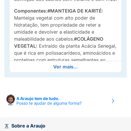
Componentes:
#MANTEIGA DE KARITÉ:
Manteiga vegetal com alto poder de
hidratação, tem propriedade de reter a
umidade e devolver a elasticidade e
maleabilidade aos cabelos.
#COLÁGENO
VEGETAL:
Extraído da planta Acácia Senegal,
que é rica em polissacarídeos, aminoácidos e
proteínas com estruturas semelhantes ao
Ver mais...
colágeno humano, oferecendo precursores
biológicos com alta afinidade com os
cabelos, com poderosas propriedades
hidratantes e formadoras de filme para
impedir a perda de água.
#ÓLEO DE
A Araujo tem de tudo.
ABACATE:
Óleo vegetal de nutrição intensa
Posso te ajudar de alguma forma?
para cabelos muito ressecados
Modo de usar:
Com os cabelos úmidos,
Sobre a Araujo
aplique o Curly On Cream Ativador de Cachos