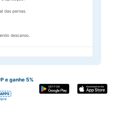
al das pernas.
vendo descanso.
PP e ganhe 5%
APP5
mpra