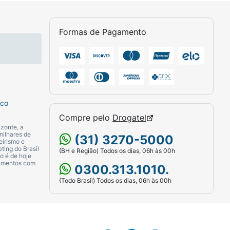
Formas de Pagamento
sco
Compre pelo
Drogatel
zonte, a
milhares de
(31) 3270-5000
eirismo e
ting do Brasil
(BH e Região) Todos os dias, 06h às 00h
o é de hoje
camentos com
0300.313.1010.
(Todo Brasil) Todos os dias, 06h às 00h