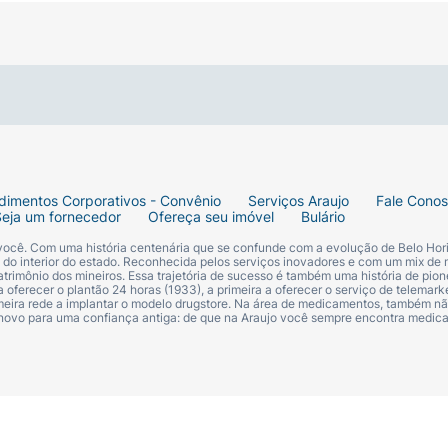
dimentos Corporativos - Convênio
Serviços Araujo
Fale Cono
Seja um fornecedor
Ofereça seu imóvel
Bulário
 você. Com uma história centenária que se confunde com a evolução de Belo Hori
s do interior do estado. Reconhecida pelos serviços inovadores e com um mix de 
trimônio dos mineiros. Essa trajetória de sucesso é também uma história de pion
 oferecer o plantão 24 horas (1933), a primeira a oferecer o serviço de telemarke
primeira rede a implantar o modelo drugstore. Na área de medicamentos, também nã
 novo para uma confiança antiga: de que na Araujo você sempre encontra medi