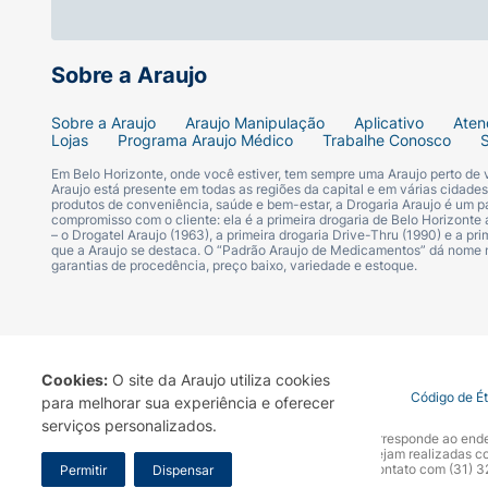
Sobre a Araujo
Sobre a Araujo
Araujo Manipulação
Aplicativo
Aten
Lojas
Programa Araujo Médico
Trabalhe Conosco
Em Belo Horizonte, onde você estiver, tem sempre uma Araujo perto de
Araujo está presente em todas as regiões da capital e em várias cidade
produtos de conveniência, saúde e bem-estar, a Drogaria Araujo é um pa
compromisso com o cliente: ela é a primeira drogaria de Belo Horizonte a
– o Drogatel Araujo (1963), a primeira drogaria Drive-Thru (1990) e a 
que a Araujo se destaca. O “Padrão Araujo de Medicamentos” dá nome
garantias de procedência, preço baixo, variedade e estoque.
Cookies:
O site da Araujo utiliza cookies
Termo de Uso
Portal da Privacidade
Covid-19
Código de É
para melhorar sua experiência e oferecer
serviços personalizados.
A Drogaria Araujo S/A informa que o seu site oficial corresponde ao e
marca. Para sua segurança recomendamos que não sejam realizadas com
Araujo S.A. Em caso de dúvidas, gentileza entrar em contato com (31)
Permitir
Dispensar