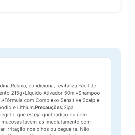
na.Relaxa, condiciona, revitaliza.Fácil de
ento 215g•Líquido Ativador 50ml•Shampoo
o.•Fórmula com Complexo Sensitive Scalp e
ódio e Lithium.
Precauções:
Siga
 tingido, que esteja quebradiço ou com
e e mucosas lavem-as imediatamente com
r irritação nos olhos ou cegueira. Não