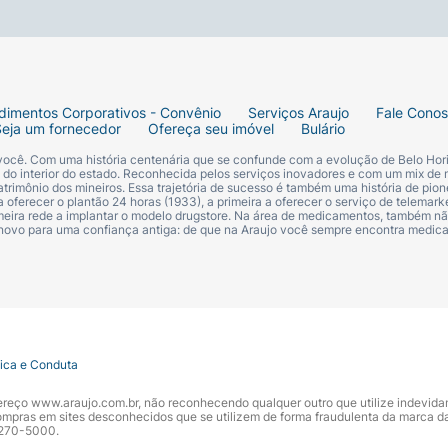
dimentos Corporativos - Convênio
Serviços Araujo
Fale Cono
Seja um fornecedor
Ofereça seu imóvel
Bulário
 você. Com uma história centenária que se confunde com a evolução de Belo Hori
s do interior do estado. Reconhecida pelos serviços inovadores e com um mix de 
trimônio dos mineiros. Essa trajetória de sucesso é também uma história de pion
 oferecer o plantão 24 horas (1933), a primeira a oferecer o serviço de telemarke
primeira rede a implantar o modelo drugstore. Na área de medicamentos, também nã
 novo para uma confiança antiga: de que na Araujo você sempre encontra medi
tica e Conduta
ndereço www.araujo.com.br, não reconhecendo qualquer outro que utilize indevid
pras em sites desconhecidos que se utilizem de forma fraudulenta da marca d
 3270-5000.