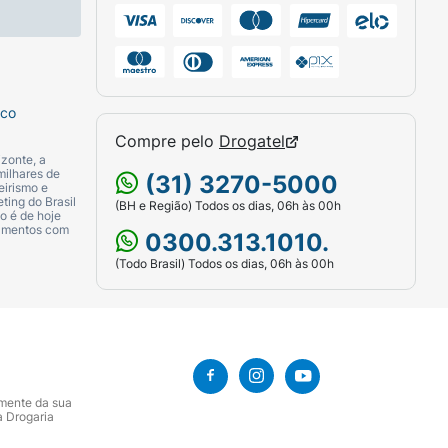
sco
Compre pelo
Drogatel
zonte, a
milhares de
(31) 3270-5000
eirismo e
ting do Brasil
(BH e Região) Todos os dias, 06h às 00h
o é de hoje
camentos com
0300.313.1010.
(Todo Brasil) Todos os dias, 06h às 00h
amente da sua
a Drogaria