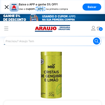
×
Baixe o APP e ganhe 5% OFF!
Baixar
cupom
Use o
APP5
na primeira compra
0
Araujo
Medicamentos
Mais Medicamentos
Cristais 