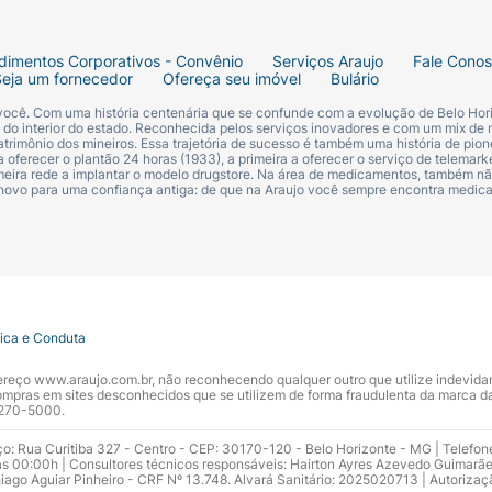
dimentos Corporativos - Convênio
Serviços Araujo
Fale Cono
Seja um fornecedor
Ofereça seu imóvel
Bulário
 você. Com uma história centenária que se confunde com a evolução de Belo Hori
s do interior do estado. Reconhecida pelos serviços inovadores e com um mix de 
trimônio dos mineiros. Essa trajetória de sucesso é também uma história de pion
 oferecer o plantão 24 horas (1933), a primeira a oferecer o serviço de telemarke
primeira rede a implantar o modelo drugstore. Na área de medicamentos, também nã
 novo para uma confiança antiga: de que na Araujo você sempre encontra medi
tica e Conduta
ndereço www.araujo.com.br, não reconhecendo qualquer outro que utilize indevid
pras em sites desconhecidos que se utilizem de forma fraudulenta da marca d
 3270-5000.
ço: Rua Curitiba 327 - Centro - CEP: 30170-120 - Belo Horizonte - MG | Telefon
s 00:00h | Consultores técnicos responsáveis: Hairton Ayres Azevedo Guimarã
hiago Aguiar Pinheiro - CRF Nº 13.748. Alvará Sanitário: 2025020713 | Autorizaç