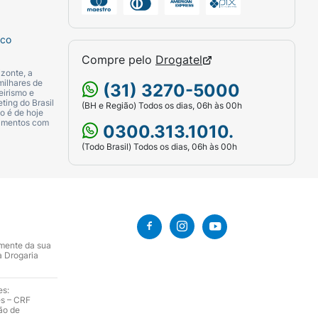
sco
Compre pelo
Drogatel
zonte, a
milhares de
(31) 3270-5000
eirismo e
ting do Brasil
(BH e Região) Todos os dias, 06h às 00h
o é de hoje
camentos com
0300.313.1010.
(Todo Brasil) Todos os dias, 06h às 00h
amente da sua
a Drogaria
es:
es – CRF
ão de