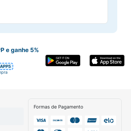
PP e ganhe 5%
APP5
mpra
Formas de Pagamento