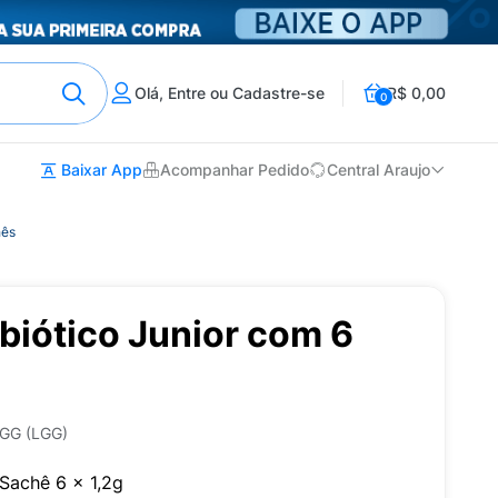
Olá, Entre ou Cadastre-se
R$ 0,00
0
Baixar App
Acompanhar Pedido
Central Araujo
hês
obiótico Junior com 6
GG (LGG)
 Sachê 6 x 1,2g