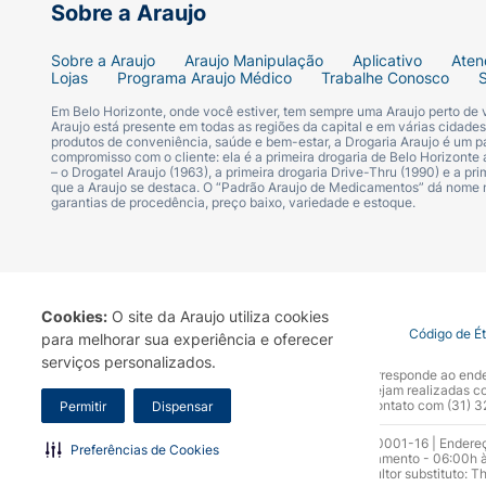
Sobre a Araujo
Sobre a Araujo
Araujo Manipulação
Aplicativo
Aten
Lojas
Programa Araujo Médico
Trabalhe Conosco
Em Belo Horizonte, onde você estiver, tem sempre uma Araujo perto de
Araujo está presente em todas as regiões da capital e em várias cidade
produtos de conveniência, saúde e bem-estar, a Drogaria Araujo é um pa
compromisso com o cliente: ela é a primeira drogaria de Belo Horizonte a
– o Drogatel Araujo (1963), a primeira drogaria Drive-Thru (1990) e a 
que a Araujo se destaca. O “Padrão Araujo de Medicamentos” dá nome
garantias de procedência, preço baixo, variedade e estoque.
Cookies:
O site da Araujo utiliza cookies
Termo de Uso
Portal da Privacidade
Covid-19
Código de É
para melhorar sua experiência e oferecer
serviços personalizados.
A Drogaria Araujo S/A informa que o seu site oficial corresponde ao e
marca. Para sua segurança recomendamos que não sejam realizadas com
Araujo S.A. Em caso de dúvidas, gentileza entrar em contato com (31)
Permitir
Dispensar
Razão Social: Drogaria Araujo S.A | CNPJ: 17.256.512.0001-16 | Endere
Preferências de Cookies
0300.313.1010 e (31) 3270-5000 Horário de funcionamento - 06:00h à
10.965 | Yasmin Silva Alvarenga – CRF 52.584 - Consultor substituto: T