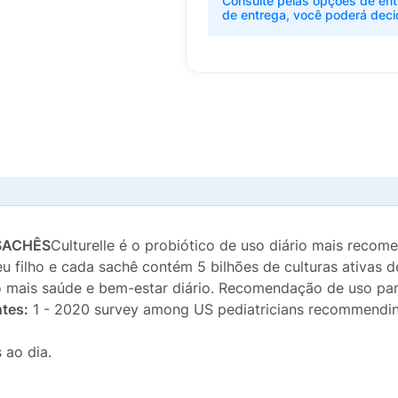
Consulte pelas opções de ent
de entrega, você poderá deci
SACHÊS
Culturelle é o probiótico de uso diário mais recom
seu filho e cada sachê contém 5 bilhões de culturas ativas
ndo mais saúde e bem-estar diário. Recomendação de uso par
tes:
1 - 2020 survey among US pediatricians recommending
 ao dia.