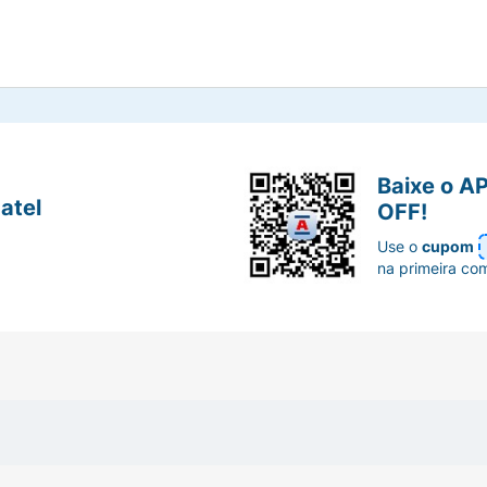
Baixe o A
atel
OFF!
Use o
cupom
na primeira co