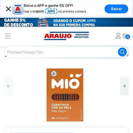
×
Baixe o APP e ganhe 5% OFF!
Baixar
cupom
Use o
APP5
na primeira compra
0
Araujo
Saúde e Bem Estar
Primeiros Socorros
Curati