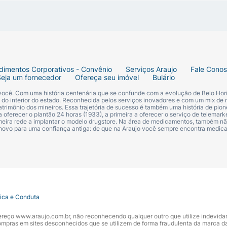
dimentos Corporativos - Convênio
Serviços Araujo
Fale Cono
Seja um fornecedor
Ofereça seu imóvel
Bulário
 você. Com uma história centenária que se confunde com a evolução de Belo Hori
s do interior do estado. Reconhecida pelos serviços inovadores e com um mix de 
trimônio dos mineiros. Essa trajetória de sucesso é também uma história de pion
 oferecer o plantão 24 horas (1933), a primeira a oferecer o serviço de telemarke
primeira rede a implantar o modelo drugstore. Na área de medicamentos, também nã
 novo para uma confiança antiga: de que na Araujo você sempre encontra medi
tica e Conduta
ndereço www.araujo.com.br, não reconhecendo qualquer outro que utilize indevid
pras em sites desconhecidos que se utilizem de forma fraudulenta da marca d