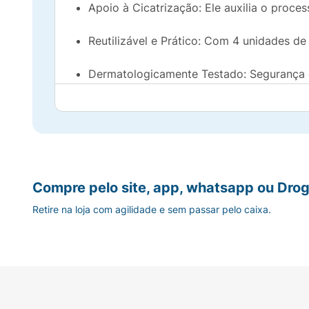
Apoio à Cicatrização: Ele auxilia o proces
Reutilizável e Prático: Com 4 unidades de 
Dermatologicamente Testado: Segurança e 
Por que escolher Cremer?
Nossos produtos são desenvolvidos com a ma
é mais importante: a sua saúde e bem-estar
Compre pelo site, app, whatsapp ou Drog
Experimente agora e transforme sua experiê
Retire na loja com agilidade e sem passar pelo caixa.