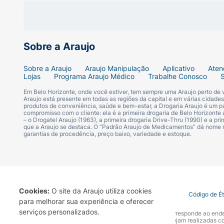
Sobre a Araujo
Sobre a Araujo
Araujo Manipulação
Aplicativo
Aten
Lojas
Programa Araujo Médico
Trabalhe Conosco
Em Belo Horizonte, onde você estiver, tem sempre uma Araujo perto de
Araujo está presente em todas as regiões da capital e em várias cidade
produtos de conveniência, saúde e bem-estar, a Drogaria Araujo é um pa
compromisso com o cliente: ela é a primeira drogaria de Belo Horizonte a
– o Drogatel Araujo (1963), a primeira drogaria Drive-Thru (1990) e a 
que a Araujo se destaca. O “Padrão Araujo de Medicamentos” dá nome
garantias de procedência, preço baixo, variedade e estoque.
Cookies:
O site da Araujo utiliza cookies
Termo de Uso
Portal da Privacidade
Covid-19
Código de É
para melhorar sua experiência e oferecer
serviços personalizados.
A Drogaria Araujo S/A informa que o seu site oficial corresponde ao e
marca. Para sua segurança recomendamos que não sejam realizadas com