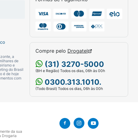
sco
Compre pelo
Drogatel
zonte, a
milhares de
(31) 3270-5000
eirismo e
ting do Brasil
(BH e Região) Todos os dias, 06h às 00h
o é de hoje
camentos com
0300.313.1010.
(Todo Brasil) Todos os dias, 06h às 00h
amente da sua
a Drogaria