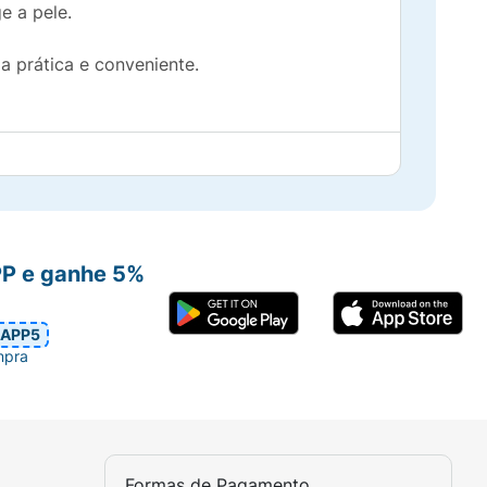
e a pele.
ma prática e conveniente.
ados. Faça a escolha certa e cuide do que
PP e ganhe 5%
APP5
mpra
Formas de Pagamento