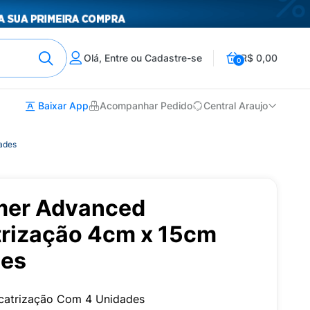
Olá, Entre ou Cadastre-se
R$ 0,00
0
Baixar App
Acompanhar Pedido
Central Araujo
ades
mer Advanced
atrização 4cm x 15cm
des
icatrização Com 4 Unidades