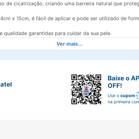
so de cicatrização, criando uma barreira natural que proteg
4cm x 15cm, é fácil de aplicar e pode ser utilizado de for
qualidade garantidas para cuidar da sua pele.
Ver mais...
is alta tecnologia para oferecer a você o melhor em cuid
!
Baixe o A
atel
OFF!
ncia de cicatrização!
Use o
cupom
na primeira co