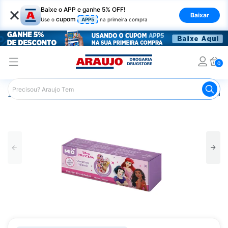
×
Baixe o APP e ganhe 5% OFF!
Baixar
cupom
Use o
APP5
na primeira compra
0
Araujo
Saúde e Bem Estar
Primeiros Socorros
Curativ