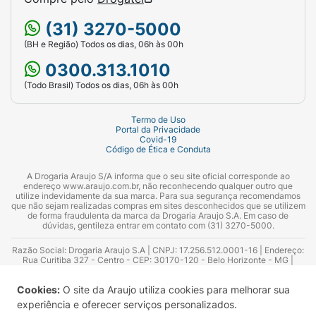
(31) 3270-5000
(BH e Região) Todos os dias, 06h às 00h
0300.313.1010
(Todo Brasil) Todos os dias, 06h às 00h
Termo de Uso
Portal da Privacidade
Covid-19
Código de Ética e Conduta
A Drogaria Araujo S/A informa que o seu site oficial corresponde ao
endereço www.araujo.com.br, não reconhecendo qualquer outro que
utilize indevidamente da sua marca. Para sua segurança recomendamos
que não sejam realizadas compras em sites desconhecidos que se utilizem
de forma fraudulenta da marca da Drogaria Araujo S.A. Em caso de
dúvidas, gentileza entrar em contato com (31) 3270-5000.
Razão Social: Drogaria Araujo S.A | CNPJ: 17.256.512.0001-16 | Endereço:
Rua Curitiba 327 - Centro - CEP: 30170-120 - Belo Horizonte - MG |
Telefones: 0300.313.1010 e (31) 3270-5000 Horário de funcionamento -
06:00h às 00:00h | Consultores técnicos responsáveis: Hairton Ayres
Cookies:
O site da Araujo utiliza cookies para melhorar sua
Azevedo Guimarães – CRF 10.965 | Yasmin Silva Alvarenga – CRF 52.584 -
Consultor substituto: Thiago Aguiar Pinheiro - CRF Nº 13.748. Alvará
experiência e oferecer serviços personalizados.
Sanitário: 2025020713 | Autorização de Funcionamento da Empresa (AFE):