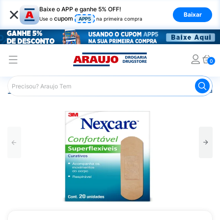
×
Baixe o APP e ganhe 5% OFF!
Baixar
cupom
Use o
APP5
na primeira compra
0
Araujo
Saúde e Bem Estar
Primeiros Socorros
Curati