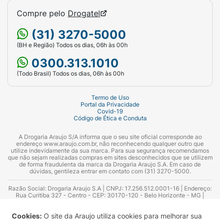
Compre pelo
Drogatel
(31) 3270-5000
(BH e Região) Todos os dias, 06h às 00h
0300.313.1010
(Todo Brasil) Todos os dias, 06h às 00h
Termo de Uso
Portal da Privacidade
Covid-19
Código de Ética e Conduta
A Drogaria Araujo S/A informa que o seu site oficial corresponde ao
endereço www.araujo.com.br, não reconhecendo qualquer outro que
utilize indevidamente da sua marca. Para sua segurança recomendamos
que não sejam realizadas compras em sites desconhecidos que se utilizem
de forma fraudulenta da marca da Drogaria Araujo S.A. Em caso de
dúvidas, gentileza entrar em contato com (31) 3270-5000.
Razão Social: Drogaria Araujo S.A | CNPJ: 17.256.512.0001-16 | Endereço:
Rua Curitiba 327 - Centro - CEP: 30170-120 - Belo Horizonte - MG |
Telefones: 0300.313.1010 e (31) 3270-5000 Horário de funcionamento -
06:00h às 00:00h | Consultores técnicos responsáveis: Hairton Ayres
Cookies:
O site da Araujo utiliza cookies para melhorar sua
Azevedo Guimarães – CRF 10.965 | Yasmin Silva Alvarenga – CRF 52.584 -