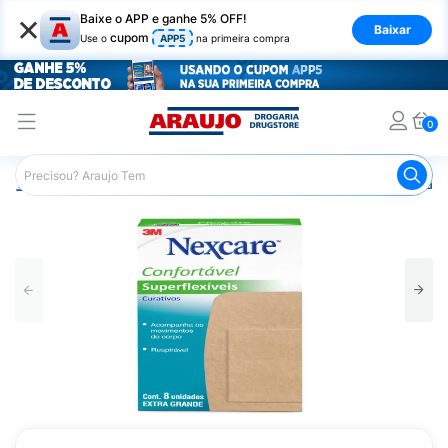
×
Baixe o APP e ganhe 5% OFF!
Baixar
cupom
Use o
APP5
na primeira compra
0
Araujo
Saúde e Bem Estar
Primeiros Socorros
Curati