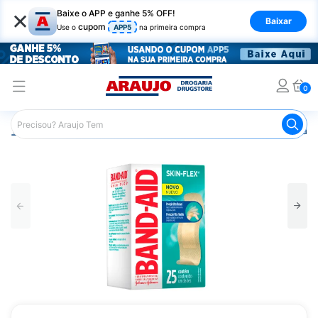
×
Baixe o APP e ganhe 5% OFF!
Baixar
cupom
Use o
APP5
na primeira compra
0
Araujo
Saúde e Bem Estar
Primeiros Socorros
Curati