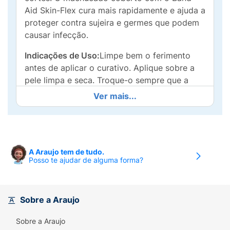
Aid Skin-Flex cura mais rapidamente e ajuda a
proteger contra sujeira e germes que podem
causar infecção.
Indicações de Uso:
Limpe bem o ferimento
antes de aplicar o curativo. Aplique sobre a
pele limpa e seca. Troque-o sempre que a
almofada estiver úmida.
Ver mais...
Precauções:
Não comprar se a embalagem
estiver violada/ Em caso de irriação
decontinuar uso/ conservar em local fresco e
seco/ produção não estéril, de uso único/
A Araujo tem de tudo.
Posso te ajudar de alguma forma?
destruir após o uso/ proibido reprocessar
Modo de Uso:
Limpe bem o ferimento antes
de aplicar o curativo. Aplique sobre a pele
Sobre a Araujo
limpa e seca. Troque-o sempre que a
almofada estiver úmida.
Sobre a Araujo