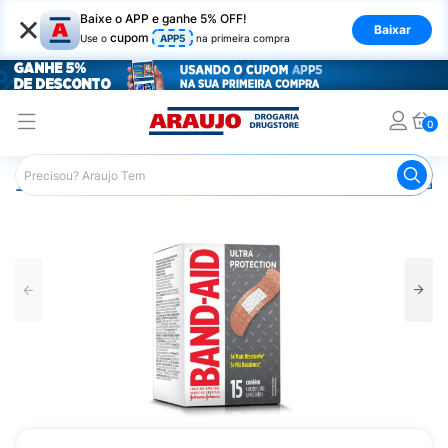
×
Baixe o APP e ganhe 5% OFF!
Baixar
cupom
Use o
APP5
na primeira compra
0
Araujo
Saúde e Bem Estar
Primeiros Socorros
Curati