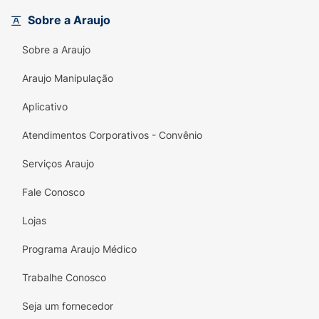
fortalecimento do sistema imunológico, tudo
Sobre a Araujo
isso com a pureza e o compromisso "Clean
Label" da True Source.
Sobre a Araujo
Principais Benefícios:
Araujo Manipulação
Tecnologia Lipossomal:
Garante que o
Aplicativo
corpo absorva o máximo do nutriente,
evitando desperdícios.
Atendimentos Corporativos - Convênio
Poderoso Anti-inflamatório:
Auxilia no
Serviços Araujo
alívio de dores articulares e na recuperação
muscular.
Fale Conosco
Ação Antioxidante:
A combinação com
Lojas
Vitamina E combate o envelhecimento
Programa Araujo Médico
celular.
Trabalhe Conosco
Cápsulas Softgel:
Fáceis de engolir e com
absorção mais rápida e eficiente pelo
Seja um fornecedor
sistema digestório.