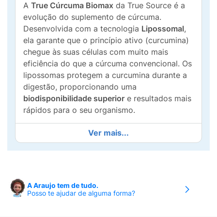
A
True Cúrcuma Biomax
da True Source é a
evolução do suplemento de cúrcuma.
Desenvolvida com a tecnologia
Lipossomal
,
ela garante que o princípio ativo (curcumina)
chegue às suas células com muito mais
eficiência do que a cúrcuma convencional. Os
lipossomas protegem a curcumina durante a
digestão, proporcionando uma
biodisponibilidade superior
e resultados mais
rápidos para o seu organismo.
Cada cápsula softgel entrega
130mg de
Ver mais...
Curcumina
purificada, aliada a
15mg de
Vitamina E
, um potente antioxidante que
potencializa a proteção contra os danos
causados pelos radicais livres. É o
A Araujo tem de tudo.
suplemento ideal para quem busca suporte
Posso te ajudar de alguma forma?
natural para a saúde das articulações, auxílio
na redução de processos inflamatórios e