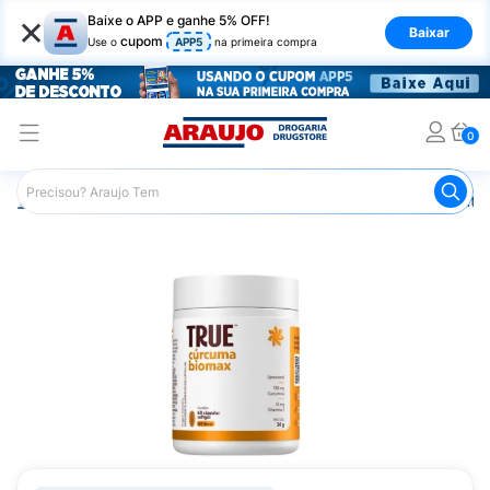
×
Baixe o APP e ganhe 5% OFF!
Baixar
cupom
Use o
APP5
na primeira compra
0
Araujo
Saúde e Bem Estar
Vitaminas e Minerais
Anti