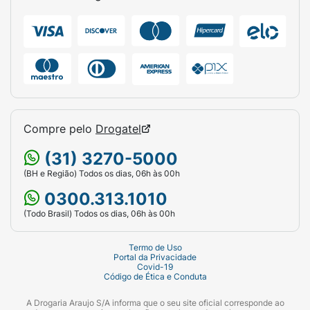
Quantidade:
60 Cápsulas Softgel.
Composição por Dose:
130mg de
Curcumina e 15mg de Vitamina E.
Diferencial:
Tecnologia Lipossomal (Alta
absorção).
Compre pelo
Drogatel
(31) 3270-5000
(BH e Região) Todos os dias, 06h às 00h
0300.313.1010
(Todo Brasil) Todos os dias, 06h às 00h
Termo de Uso
Portal da Privacidade
Covid-19
Código de Ética e Conduta
A Drogaria Araujo S/A informa que o seu site oficial corresponde ao