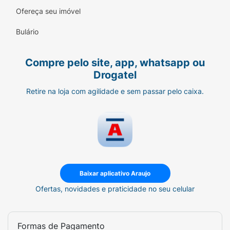
Ofereça seu imóvel
Saúde Sistêmica:
Apoia a saúde digestiva,
cognitiva e cardiovascular de forma natural.
Bulário
Fórmula Limpa:
Sem corantes artificiais e
Compre pelo site, app, whatsapp ou
com ingredientes de alta qualidade.
Drogatel
Modo de Uso:
Retire na loja com agilidade e sem passar pelo caixa.
Sugere-se a ingestão de 1 (uma) cápsula ao
dia, preferencialmente junto a uma das
principais refeições, ou conforme orientação
de médico ou nutricionista.
Ficha Técnica:
Baixar aplicativo Araujo
Marca:
True
Ofertas, novidades e praticidade no seu celular
Linha:
Nutrition for Life.
Produto:
True Cúrcuma Biomax.
Formas de Pagamento