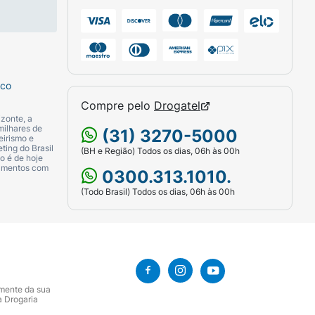
sco
Compre pelo
Drogatel
zonte, a
milhares de
(31) 3270-5000
eirismo e
ting do Brasil
(BH e Região) Todos os dias, 06h às 00h
o é de hoje
camentos com
0300.313.1010.
(Todo Brasil) Todos os dias, 06h às 00h
amente da sua
a Drogaria