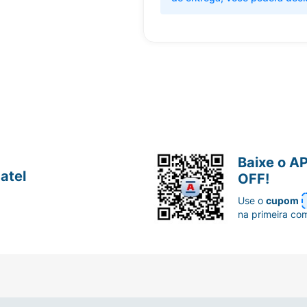
Baixe o A
atel
OFF!
Use o
cupom
na primeira co