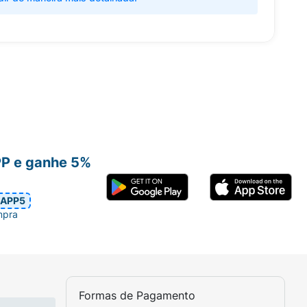
PP e ganhe 5%
APP5
mpra
Formas de Pagamento