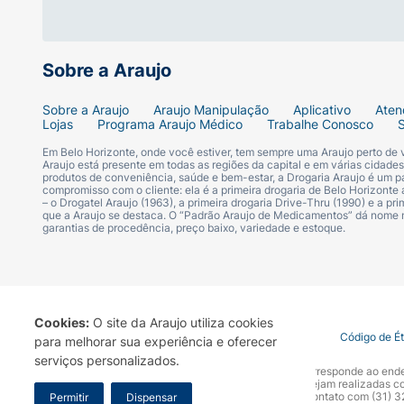
Sobre a Araujo
Sobre a Araujo
Araujo Manipulação
Aplicativo
Aten
Lojas
Programa Araujo Médico
Trabalhe Conosco
Em Belo Horizonte, onde você estiver, tem sempre uma Araujo perto de
Araujo está presente em todas as regiões da capital e em várias cidade
produtos de conveniência, saúde e bem-estar, a Drogaria Araujo é um pa
compromisso com o cliente: ela é a primeira drogaria de Belo Horizonte a
– o Drogatel Araujo (1963), a primeira drogaria Drive-Thru (1990) e a 
que a Araujo se destaca. O “Padrão Araujo de Medicamentos” dá nome
garantias de procedência, preço baixo, variedade e estoque.
Cookies:
O site da Araujo utiliza cookies
Termo de Uso
Portal da Privacidade
Covid-19
Código de É
para melhorar sua experiência e oferecer
serviços personalizados.
A Drogaria Araujo S/A informa que o seu site oficial corresponde ao e
marca. Para sua segurança recomendamos que não sejam realizadas com
Araujo S.A. Em caso de dúvidas, gentileza entrar em contato com (31)
Permitir
Dispensar