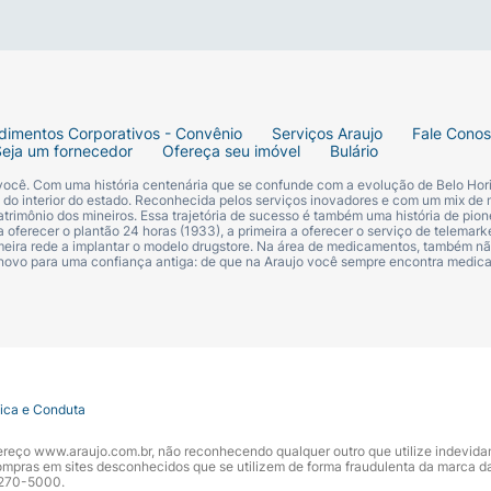
dimentos Corporativos - Convênio
Serviços Araujo
Fale Cono
Seja um fornecedor
Ofereça seu imóvel
Bulário
 você. Com uma história centenária que se confunde com a evolução de Belo Hori
s do interior do estado. Reconhecida pelos serviços inovadores e com um mix de 
trimônio dos mineiros. Essa trajetória de sucesso é também uma história de pion
 oferecer o plantão 24 horas (1933), a primeira a oferecer o serviço de telemarke
primeira rede a implantar o modelo drugstore. Na área de medicamentos, também nã
 novo para uma confiança antiga: de que na Araujo você sempre encontra medi
tica e Conduta
ndereço www.araujo.com.br, não reconhecendo qualquer outro que utilize indevid
pras em sites desconhecidos que se utilizem de forma fraudulenta da marca d
 3270-5000.