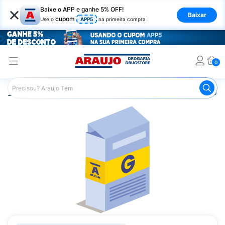
×
Baixe o APP e ganhe 5% OFF!
Baixar
cupom
Use o
APP5
na primeira compra
0
Araujo
Medicamentos
Remédio para Diabetes
Dapag