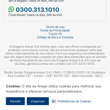
(BH e Região) Todos os dias, 06h às 00h
0300.313.1010
(Todo Brasil) Todos os dias, 06h às 00h
Termo de Uso
Portal da Privacidade
Covid-19
Código de Ética e Conduta
A Drogaria Araujo S/A informa que o seu site oficial corresponde ao
endereço www.araujo.com.br, não reconhecendo qualquer outro que
utilize indevidamente da sua marca. Para sua segurança recomendamos
que não sejam realizadas compras em sites desconhecidos que se utilizem
de forma fraudulenta da marca da Drogaria Araujo S.A. Em caso de
dúvidas, gentileza entrar em contato com (31) 3270-5000.
Razão Social: Drogaria Araujo S.A | CNPJ: 17.256.512.0001-16 | Endereço:
Rua Curitiba 327 - Centro - CEP: 30170-120 - Belo Horizonte - MG |
Telefones: 0300.313.1010 e (31) 3270-5000 Horário de funcionamento -
06:00h às 00:00h | Consultores técnicos responsáveis: Hairton Ayres
Cookies:
O site da Araujo utiliza cookies para melhorar sua
Azevedo Guimarães – CRF 10.965 | Yasmin Silva Alvarenga – CRF 52.584 -
Consultor substituto: Thiago Aguiar Pinheiro - CRF Nº 13.748. Alvará
experiência e oferecer serviços personalizados.
Sanitário: 2025020713 | Autorização de Funcionamento da Empresa (AFE):
7.16355-1
Permitir
Dispensar
Preferências de Cookies