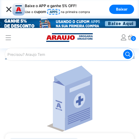
×
Baixe o APP e ganhe 5% OFF!
Baixar
cupom
Use o
APP5
na primeira compra
0
Araujo
Medicamentos
Remédio para Vermes e Parasitas