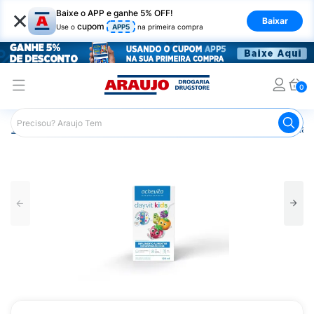
×
Baixe o APP e ganhe 5% OFF!
Baixar
cupom
Use o
APP5
na primeira compra
0
Araujo
Saúde e Bem Estar
Vitaminas e Minerais
Vitam