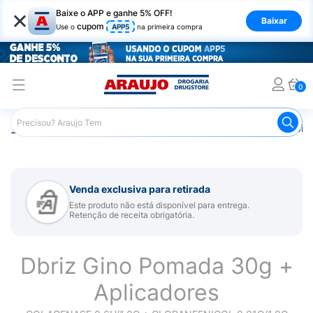
×
Baixe o APP e ganhe 5% OFF!
Baixar
cupom
Use o
APP5
na primeira compra
0
Araujo
Beleza e Cuidados
Cuidado com o Corpo
Cica
Venda exclusiva para retirada
Este produto não está disponível para entrega.
Retenção de receita obrigatória.
Dbriz Gino Pomada 30g +
Aplicadores