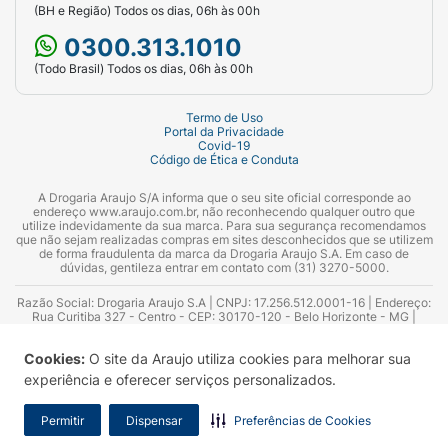
(BH e Região) Todos os dias, 06h às 00h
0300.313.1010
(Todo Brasil) Todos os dias, 06h às 00h
Termo de Uso
Portal da Privacidade
Covid-19
Código de Ética e Conduta
A Drogaria Araujo S/A informa que o seu site oficial corresponde ao
endereço www.araujo.com.br, não reconhecendo qualquer outro que
utilize indevidamente da sua marca. Para sua segurança recomendamos
que não sejam realizadas compras em sites desconhecidos que se utilizem
de forma fraudulenta da marca da Drogaria Araujo S.A. Em caso de
dúvidas, gentileza entrar em contato com (31) 3270-5000.
Razão Social: Drogaria Araujo S.A | CNPJ: 17.256.512.0001-16 | Endereço:
Rua Curitiba 327 - Centro - CEP: 30170-120 - Belo Horizonte - MG |
Telefones: 0300.313.1010 e (31) 3270-5000 Horário de funcionamento -
06:00h às 00:00h | Consultores técnicos responsáveis: Hairton Ayres
Cookies:
O site da Araujo utiliza cookies para melhorar sua
Azevedo Guimarães – CRF 10.965 | Yasmin Silva Alvarenga – CRF 52.584 -
Consultor substituto: Thiago Aguiar Pinheiro - CRF Nº 13.748. Alvará
experiência e oferecer serviços personalizados.
Sanitário: 2025020713 | Autorização de Funcionamento da Empresa (AFE):
7.16355-1
Permitir
Dispensar
Preferências de Cookies