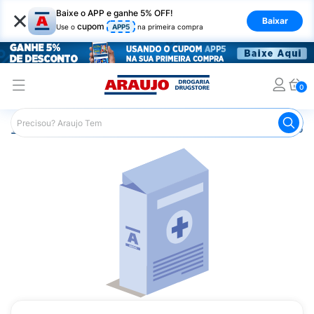
×
Baixe o APP e ganhe 5% OFF!
Baixar
cupom
Use o
APP5
na primeira compra
0
Araujo
Medicamentos
Remédio para Sistema Nervoso Ce