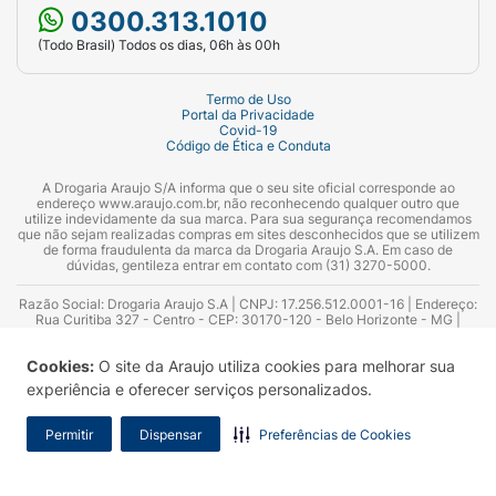
0300.313.1010
(Todo Brasil) Todos os dias, 06h às 00h
Termo de Uso
Portal da Privacidade
Covid-19
Código de Ética e Conduta
A Drogaria Araujo S/A informa que o seu site oficial corresponde ao
endereço www.araujo.com.br, não reconhecendo qualquer outro que
utilize indevidamente da sua marca. Para sua segurança recomendamos
que não sejam realizadas compras em sites desconhecidos que se utilizem
de forma fraudulenta da marca da Drogaria Araujo S.A. Em caso de
dúvidas, gentileza entrar em contato com (31) 3270-5000.
Razão Social: Drogaria Araujo S.A | CNPJ: 17.256.512.0001-16 | Endereço:
Rua Curitiba 327 - Centro - CEP: 30170-120 - Belo Horizonte - MG |
Telefones: 0300.313.1010 e (31) 3270-5000 Horário de funcionamento -
06:00h às 00:00h | Consultores técnicos responsáveis: Hairton Ayres
Cookies:
O site da Araujo utiliza cookies para melhorar sua
Azevedo Guimarães – CRF 10.965 | Yasmin Silva Alvarenga – CRF 52.584 -
Consultor substituto: Thiago Aguiar Pinheiro - CRF Nº 13.748. Alvará
experiência e oferecer serviços personalizados.
Sanitário: 2025020713 | Autorização de Funcionamento da Empresa (AFE):
7.16355-1
Permitir
Dispensar
Preferências de Cookies