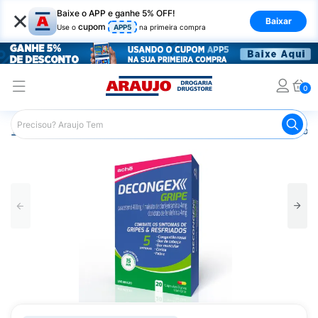
×
Baixe o APP e ganhe 5% OFF!
Baixar
cupom
Use o
APP5
na primeira compra
0
Araujo
Medicamentos
Remédio para Gripe e Resfriado