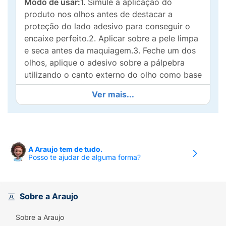
Modo de usar:
1. Simule a aplicação do
produto nos olhos antes de destacar a
proteção do lado adesivo para conseguir o
encaixe perfeito.2. Aplicar sobre a pele limpa
e seca antes da maquiagem.3. Feche um dos
olhos, aplique o adesivo sobre a pálpebra
utilizando o canto externo do olho como base
e pressione delicadamente para assegurar
Ver mais...
uma boa fixação.4. É normal sentir o adesivo
repuxar. Não se desespere! Depois de alguns
minutos esta sensação desaparece. Para
retirar levante delicadamente o adesivo a
partir do canto interno do olho segurando a
A Araujo tem de tudo.
Posso te ajudar de alguma forma?
pálpebra.
Borrada nunca mais!
Sobre a Araujo
Dica:
Utilizar cola para cílios postiços, em
pequena quantidade, caso deseje reutilizar o
Sobre a Araujo
produto. E se ficar algum espaço entre os