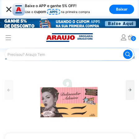
×
Baixe o APP e ganhe 5% OFF!
Baixar
cupom
Use o
APP5
na primeira compra
0
Araujo
Maquiagem
Olhos
Delineador
Delineador A