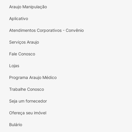
cílios e o adesivo, preencha com seu lápis/
Araujo Manipulação
delineador preferido.
Aplicativo
Atenção:
Não recomendável colar e descolar
Atendimentos Corporativos - Convênio
repetidas vezes em um curto espaço de
tempo ou utilização sobra pele sensível e
Serviços Araujo
irritada. Manter fora do alcance das crianças.
Fale Conosco
Lojas
Programa Araujo Médico
Trabalhe Conosco
Seja um fornecedor
Ofereça seu imóvel
Bulário