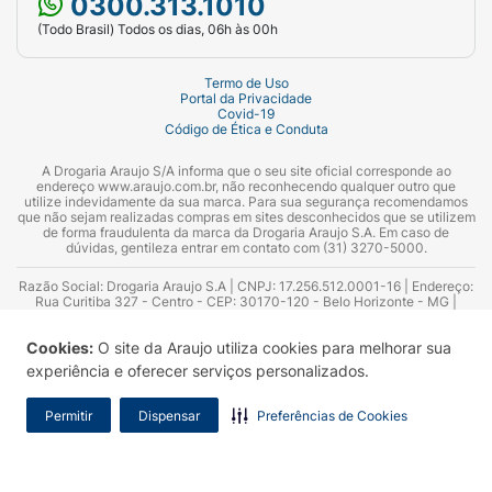
0300.313.1010
(Todo Brasil) Todos os dias, 06h às 00h
Termo de Uso
Portal da Privacidade
Covid-19
Código de Ética e Conduta
A Drogaria Araujo S/A informa que o seu site oficial corresponde ao
endereço www.araujo.com.br, não reconhecendo qualquer outro que
utilize indevidamente da sua marca. Para sua segurança recomendamos
que não sejam realizadas compras em sites desconhecidos que se utilizem
de forma fraudulenta da marca da Drogaria Araujo S.A. Em caso de
dúvidas, gentileza entrar em contato com (31) 3270-5000.
Razão Social: Drogaria Araujo S.A | CNPJ: 17.256.512.0001-16 | Endereço:
Rua Curitiba 327 - Centro - CEP: 30170-120 - Belo Horizonte - MG |
Telefones: 0300.313.1010 e (31) 3270-5000 Horário de funcionamento -
06:00h às 00:00h | Consultores técnicos responsáveis: Hairton Ayres
Cookies:
O site da Araujo utiliza cookies para melhorar sua
Azevedo Guimarães – CRF 10.965 | Yasmin Silva Alvarenga – CRF 52.584 -
Consultor substituto: Thiago Aguiar Pinheiro - CRF Nº 13.748. Alvará
experiência e oferecer serviços personalizados.
Sanitário: 2025020713 | Autorização de Funcionamento da Empresa (AFE):
7.16355-1
Permitir
Dispensar
Preferências de Cookies