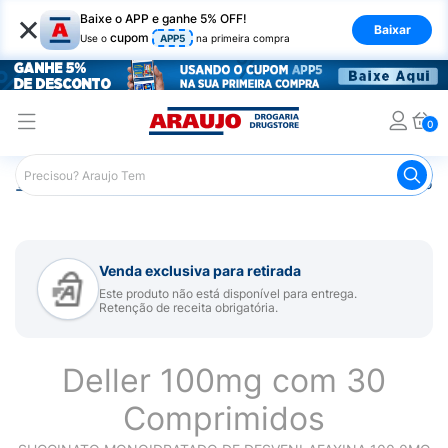
×
Baixe o APP e ganhe 5% OFF!
Baixar
cupom
Use o
APP5
na primeira compra
0
Araujo
Medicamentos
Remédio para Sistema Nervoso Ce
Venda exclusiva para retirada
Este produto não está disponível para entrega.
Retenção de receita obrigatória.
Deller 100mg com 30
Comprimidos