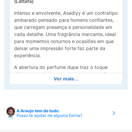
(Lattafa)
Intenso e envolvente, Asadiyy é um contratipo
ambarado pensado para homens confiantes,
que carregam presença e personalidade em
cada detalhe. Uma fragrância marcante, ideal
para momentos noturnos e ocasiões em que
deixar uma impressão forte faz parte da
experiência.
A abertura do perfume dupe traz o toque
vibrante da pimenta-rosa, do cravo-botão, da
Ver mais...
bergamota italiana e do grapefruit. No
coração, a fragrância evolui para a
combinação quente de noz-moscada, canela
e cedro, enquanto o fundo revela
profundidade com patchouli, musgo e vetiver
A Araujo tem de tudo.
Posso te ajudar de alguma forma?
do Haiti, criando um rastro sofisticado e
envolvente.