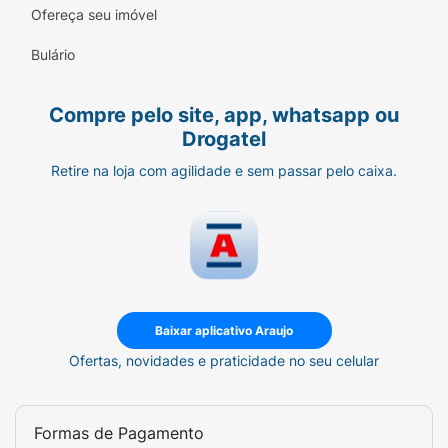
Ofereça seu imóvel
Principais Benefícios:
Alta Concentração (Parfum):
Proporciona
Bulário
uma fixação superior e durabilidade
prolongada na pele em comparação às
Compre pelo site, app, whatsapp ou
colônias tradicionais.
Drogatel
Praticidade de Bolso:
Frasco de 15ml,
Retire na loja com agilidade e sem passar pelo caixa.
perfeito para te acompanhar no ritmo
dinâmico do dia a dia ou em viagens.
Fragrância Majestosa:
Uma identidade
olfativa intensa e sofisticada, que remete à
força e à liderança.
Baixar aplicativo Araujo
Válvula Spray Eficiente:
Garante a
Ofertas, novidades e praticidade no seu celular
aplicação com a dosagem ideal, otimizando
o rendimento do produto sem desperdícios.
Qualidade Premium:
Desenvolvido com
Formas de Pagamento