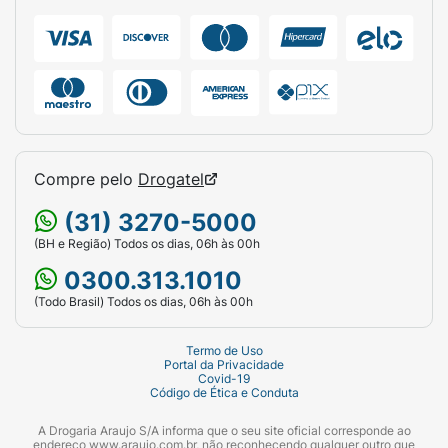
matérias-primas rigorosamente
selecionadas da perfumaria fina.
Sugestão de Uso:
Para otimizar a performance, a projeção e a
fixação, borrife o perfume sobre a pele limpa
e preferencialmente hidratada. Concentre a
aplicação nos pontos de maior circulação
Compre pelo
Drogatel
sanguínea (pontos de pulsação), como
(31) 3270-5000
pulsos, base do pescoço, atrás das orelhas e
(BH e Região) Todos os dias, 06h às 00h
na parte interna dos cotovelos. Uma a duas
borrifadas são suficientes graças à sua
0300.313.1010
altíssima concentração de essência.
Dica de
(Todo Brasil) Todos os dias, 06h às 00h
especialista: Evite esfregar os pulsos após a
aplicação; o atrito pode alterar a evolução
Termo de Uso
Portal da Privacidade
natural e o desempenho das notas olfativas da
Covid-19
fragrância.
Código de Ética e Conduta
Ficha Técnica:
A Drogaria Araujo S/A informa que o seu site oficial corresponde ao
endereço www.araujo.com.br, não reconhecendo qualquer outro que