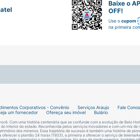
Baixe o A
atel
OFF!
Use o
cupom
na primeira co
dimentos Corporativos - Convênio
Serviços Araujo
Fale Cono
Seja um fornecedor
Ofereça seu imóvel
Bulário
 você. Com uma história centenária que se confunde com a evolução de Belo Hori
s do interior do estado. Reconhecida pelos serviços inovadores e com um mix de 
trimônio dos mineiros. Essa trajetória de sucesso é também uma história de pion
 oferecer o plantão 24 horas (1933), a primeira a oferecer o serviço de telemarke
primeira rede a implantar o modelo drugstore. Na área de medicamentos, também nã