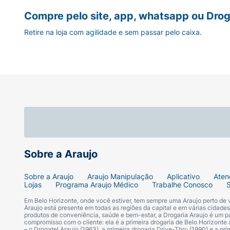
Compre pelo site, app, whatsapp ou Drog
Retire na loja com agilidade e sem passar pelo caixa.
Sobre a Araujo
Sobre a Araujo
Araujo Manipulação
Aplicativo
Aten
Lojas
Programa Araujo Médico
Trabalhe Conosco
Em Belo Horizonte, onde você estiver, tem sempre uma Araujo perto de
Araujo está presente em todas as regiões da capital e em várias cidade
produtos de conveniência, saúde e bem-estar, a Drogaria Araujo é um pa
compromisso com o cliente: ela é a primeira drogaria de Belo Horizonte a
– o Drogatel Araujo (1963), a primeira drogaria Drive-Thru (1990) e a 