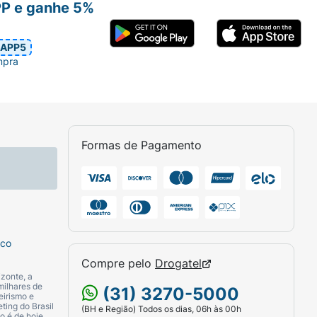
PP e ganhe 5%
APP5
mpra
Formas de Pagamento
sco
Compre pelo
Drogatel
zonte, a
milhares de
(31) 3270-5000
eirismo e
ting do Brasil
(BH e Região) Todos os dias, 06h às 00h
o é de hoje