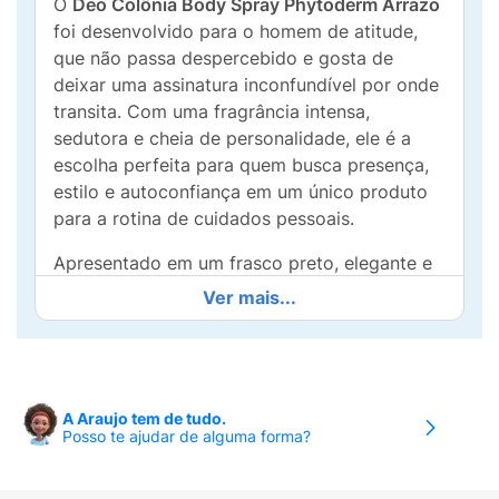
O
Deo Colônia Body Spray Phytoderm Arrazo
foi desenvolvido para o homem de atitude,
que não passa despercebido e gosta de
deixar uma assinatura inconfundível por onde
transita. Com uma fragrância intensa,
sedutora e cheia de personalidade, ele é a
escolha perfeita para quem busca presença,
estilo e autoconfiança em um único produto
para a rotina de cuidados pessoais.
Apresentado em um frasco preto, elegante e
moderno de 200ml, este
body spray
foi
Ver mais...
pensado para acompanhar a vida dinâmica do
homem contemporâneo. Diferente dos
perfumes tradicionais mais densos, a sua
formulação mais leve e refrescante permite
A Araujo tem de tudo.
uma aplicação generosa por todo o corpo. O
Posso te ajudar de alguma forma?
resultado é o prolongamento imediato da
sensação de limpeza e vigor do banho,