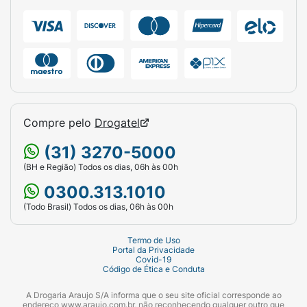
Marca:
Phytoderm.
Linha:
Arrazo.
Tipo:
Deo Colônia / Body Spray.
Público:
Masculino.
Compre pelo
Drogatel
Volume Líquido:
200ml.
(31) 3270-5000
Apresentação:
Frasco plástico preto com
válvula spray.
(BH e Região) Todos os dias, 06h às 00h
0300.313.1010
(Todo Brasil) Todos os dias, 06h às 00h
Termo de Uso
Portal da Privacidade
Covid-19
Código de Ética e Conduta
A Drogaria Araujo S/A informa que o seu site oficial corresponde ao
endereço www.araujo.com.br, não reconhecendo qualquer outro que