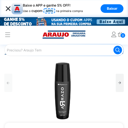
×
Baixe o APP e ganhe 5% OFF!
Baixar
cupom
Use o
APP5
na primeira compra
0
Araujo
Beleza e Cuidados
Perfumes e Colônias
Perfu