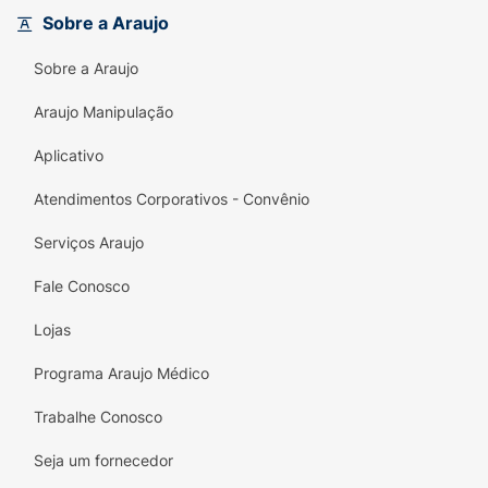
garantindo que você se sinta perfumado,
Sobre a Araujo
confortável e pronto para impressionar, seja
em um compromisso de trabalho, após a
Sobre a Araujo
academia ou em uma saída à noite.
Araujo Manipulação
Principais Benefícios:
Aplicativo
Fragrância de Atitude:
Aroma masculino
envolvente, noturno e sedutor, ideal para
Atendimentos Corporativos - Convênio
homens que marcam presença.
Serviços Araujo
Frescor Prolongado:
Estende a deliciosa
sensação de limpeza, conforto e vitalidade
Fale Conosco
do banho ao longo de todo o dia.
Lojas
Praticidade On-The-Go:
Embalagem
Programa Araujo Médico
resistente e prática, perfeita para levar na
mochila, na mala ou na bolsa de treino.
Trabalhe Conosco
Aplicação Generosa:
A leveza do formato
Seja um fornecedor
body spray
permite aplicações abundantes