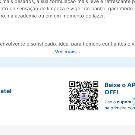
is mais pesados, a sua formulação mais leve e refrescante
ato da sensação de limpeza e vigor do banho, garantindo 
alho, na academia ou em um momento de lazer.
volvente e sofisticado, ideal para homens confiantes e vi
Ver mais...
e limpeza e vitalidade do banho ao longo do dia.
nte e fácil de levar na mochila ou na bolsa do treino para
Baixe o A
o
body spray
permite aplicações abundantes sem que o arom
atel
OFF!
adição e excelente custo-benefício.
Use o
cupom
na primeira co
 forma abundante sobre o corpo inteiro, mantendo uma di
 com a pele limpa e seca, e pode ser reaplicado livremente