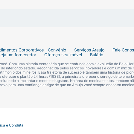
dimentos Corporativos - Convênio
Serviços Araujo
Fale Cono
Seja um fornecedor
Ofereça seu imóvel
Bulário
 você. Com uma história centenária que se confunde com a evolução de Belo Hori
s do interior do estado. Reconhecida pelos serviços inovadores e com um mix de 
trimônio dos mineiros. Essa trajetória de sucesso é também uma história de pion
 oferecer o plantão 24 horas (1933), a primeira a oferecer o serviço de telemarke
primeira rede a implantar o modelo drugstore. Na área de medicamentos, também nã
 novo para uma confiança antiga: de que na Araujo você sempre encontra medi
a spray.
tica e Conduta