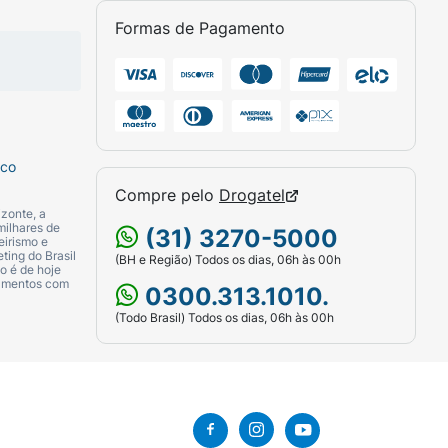
Formas de Pagamento
sco
Compre pelo
Drogatel
zonte, a
milhares de
(31) 3270-5000
eirismo e
ting do Brasil
(BH e Região) Todos os dias, 06h às 00h
o é de hoje
camentos com
0300.313.1010.
(Todo Brasil) Todos os dias, 06h às 00h