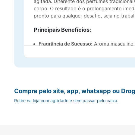
agitada. Diferente dos perfumes tradiciona
corpo. O resultado é o prolongamento imedi
pronto para qualquer desafio, seja no trab
Principais Benefícios:
Fragrância de Sucesso:
Aroma masculino en
Frescor Duradouro:
Prolonga a sensação d
Praticidade On-The-Go:
Embalagem resiste
Aplicação Generosa:
A leveza do format
Compre pelo site, app, whatsapp ou Drog
Retire na loja com agilidade e sem passar pelo caixa.
Qualidade Phytoderm:
Alta perfumação, tr
Sugestão de Uso:
Borrife o Body Spray Phytoderm Victory de
ideal para ser utilizado logo após o banho,