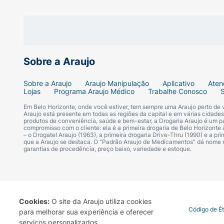
perfumação e energia durante o dia.
Ficha Técnica:
Marca:
Phytoderm.
Sobre a Araujo
Linha:
Victory.
Sobre a Araujo
Araujo Manipulação
Aplicativo
Aten
Lojas
Programa Araujo Médico
Trabalhe Conosco
Tipo:
Deo Colônia / Body Spray.
Em Belo Horizonte, onde você estiver, tem sempre uma Araujo perto de
Araujo está presente em todas as regiões da capital e em várias cidade
produtos de conveniência, saúde e bem-estar, a Drogaria Araujo é um pa
compromisso com o cliente: ela é a primeira drogaria de Belo Horizonte a
Público:
Masculino.
– o Drogatel Araujo (1963), a primeira drogaria Drive-Thru (1990) e a 
que a Araujo se destaca. O “Padrão Araujo de Medicamentos” dá nome
garantias de procedência, preço baixo, variedade e estoque.
Volume Líquido:
200ml.
Apresentação:
Frasco plástico com válvul
Cookies:
O site da Araujo utiliza cookies
Termo de Uso
Portal da Privacidade
Covid-19
Código de É
para melhorar sua experiência e oferecer
serviços personalizados.