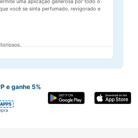
 permite uma aplicação generosa por todo o
que você se sinta perfumado, revigorado e
toriosos.
 retoques rápidos.
PP e ganhe 5%
a fique enjoativo.
APP5
mpra
stância de aproximadamente 15cm da pele. É
 sempre que desejar renovar a sua