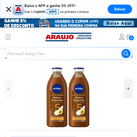
×
Baixe o APP e ganhe 5% OFF!
Baixar
cupom
Use o
APP5
na primeira compra
0
Araujo
Beleza e Cuidados
Cuidado com o Corpo
Hid