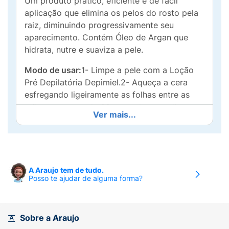
Um produto prático, eficiente e de fácil
aplicação que elimina os pelos do rosto pela
raiz, diminuindo progressivamente seu
aparecimento. Contém Óleo de Argan que
hidrata, nutre e suaviza a pele.
Modo de usar:
1- Limpe a pele com a Loção
Pré Depilatória Depimiel.2- Aqueça a cera
esfregando ligeiramente as folhas entre as
mãos por cerca de 30 segundos, em dias com
Ver mais...
temperaturas baixa (frio), é necessário
aquecimento por um maior tempo até que as
folhas se separem facilmente de maneira que
a cera fique uniforme nos dois lados. Atenção:
Não separe as folhas antes de aquecê-las.
A Araujo tem de tudo.
Posso te ajudar de alguma forma?
3- Separe as folhas lentamente e dobre uma
delas ao meio, unindo a parte que contém a
cera para uso posterior (Antes de utilizá-la,
Sobre a Araujo
aqueça novamente entre as mãos).