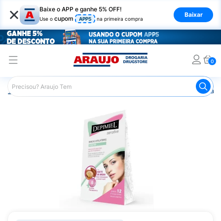
×
Baixe o APP e ganhe 5% OFF!
Baixar
cupom
Use o
APP5
na primeira compra
0
Araujo
Higiene Pessoal
Depilação
Cera para Depilaç