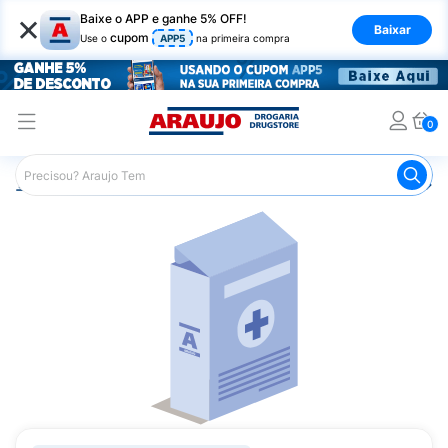
×
Baixe o APP e ganhe 5% OFF!
Baixar
cupom
Use o
APP5
na primeira compra
0
Araujo
Medicamentos
Remédio para Pele e Mucosa