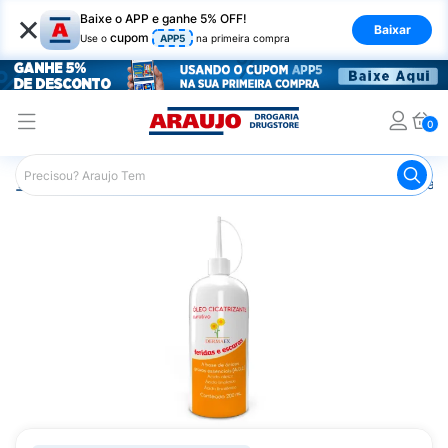
×
Baixe o APP e ganhe 5% OFF!
Baixar
cupom
Use o
APP5
na primeira compra
0
Araujo
Saúde e Bem Estar
Cuidado Adulto
Pomadas e