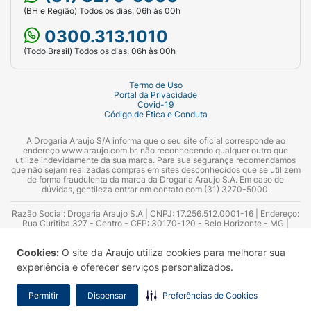
(BH e Região) Todos os dias, 06h às 00h
0300.313.1010
(Todo Brasil) Todos os dias, 06h às 00h
Termo de Uso
Portal da Privacidade
Covid-19
Código de Ética e Conduta
A Drogaria Araujo S/A informa que o seu site oficial corresponde ao
endereço www.araujo.com.br, não reconhecendo qualquer outro que
utilize indevidamente da sua marca. Para sua segurança recomendamos
que não sejam realizadas compras em sites desconhecidos que se utilizem
de forma fraudulenta da marca da Drogaria Araujo S.A. Em caso de
dúvidas, gentileza entrar em contato com (31) 3270-5000.
Razão Social: Drogaria Araujo S.A | CNPJ: 17.256.512.0001-16 | Endereço:
Rua Curitiba 327 - Centro - CEP: 30170-120 - Belo Horizonte - MG |
Telefones: 0300.313.1010 e (31) 3270-5000 Horário de funcionamento -
06:00h às 00:00h | Consultores técnicos responsáveis: Hairton Ayres
Cookies:
O site da Araujo utiliza cookies para melhorar sua
Azevedo Guimarães – CRF 10.965 | Yasmin Silva Alvarenga – CRF 52.584 -
Consultor substituto: Thiago Aguiar Pinheiro - CRF Nº 13.748. Alvará
experiência e oferecer serviços personalizados.
Sanitário: 2025020713 | Autorização de Funcionamento da Empresa (AFE):
7.16355-1
Permitir
Dispensar
Preferências de Cookies