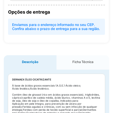
Opções de entrega
Enviamos para o endereço informado no seu CEP.
Confira abaixo o prazo de entrega para a sua região.
Descrição
Ficha Técnica
DERMAEX ÓLEO CICATRIZANTE
À base de ácidos graxos essenciais (A.G.E.):Ácido oleico;
Ácido linoléico;Ácido linolénico.
Contém óleo de girassol (rico em ácidos graxos essenciais), triglicérides,
cáprico/caprílico de cadeia média, ácido láurico, vitaminas A e E, lecitina
de soja, óleo de soja e óleo de copaíba, indicados para:
Aplicação em pele íntegra, para prevenção de úlcera por
pressão;Feridas agudas e crônicas, com ou sem infecção de qualquer
etiologia;Feridas com perda de tecido superficial e parcial;Dermatites
peri-lesões;Queimaduras de primeiro e segundo graus;Dermatite