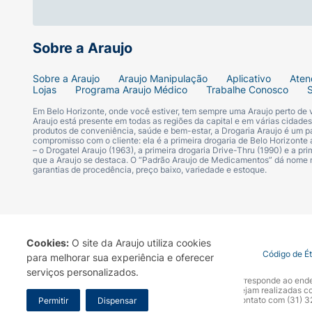
Sobre a Araujo
Sobre a Araujo
Araujo Manipulação
Aplicativo
Aten
Lojas
Programa Araujo Médico
Trabalhe Conosco
Em Belo Horizonte, onde você estiver, tem sempre uma Araujo perto de
Araujo está presente em todas as regiões da capital e em várias cidade
produtos de conveniência, saúde e bem-estar, a Drogaria Araujo é um pa
compromisso com o cliente: ela é a primeira drogaria de Belo Horizonte a
– o Drogatel Araujo (1963), a primeira drogaria Drive-Thru (1990) e a 
que a Araujo se destaca. O “Padrão Araujo de Medicamentos” dá nome
garantias de procedência, preço baixo, variedade e estoque.
Cookies:
O site da Araujo utiliza cookies
Termo de Uso
Portal da Privacidade
Covid-19
Código de É
para melhorar sua experiência e oferecer
serviços personalizados.
A Drogaria Araujo S/A informa que o seu site oficial corresponde ao e
marca. Para sua segurança recomendamos que não sejam realizadas com
Araujo S.A. Em caso de dúvidas, gentileza entrar em contato com (31)
Permitir
Dispensar