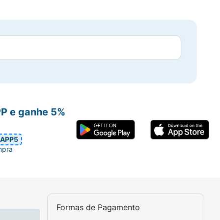
PP e ganhe 5%
APP5
mpra
Formas de Pagamento