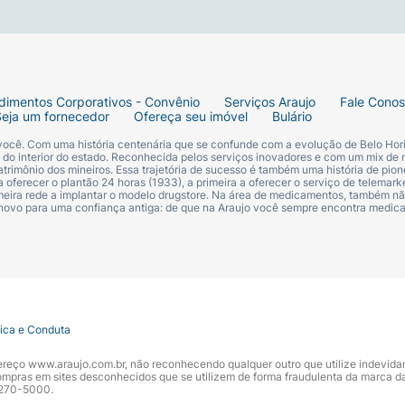
dimentos Corporativos - Convênio
Serviços Araujo
Fale Cono
Seja um fornecedor
Ofereça seu imóvel
Bulário
 você. Com uma história centenária que se confunde com a evolução de Belo Hori
s do interior do estado. Reconhecida pelos serviços inovadores e com um mix de 
trimônio dos mineiros. Essa trajetória de sucesso é também uma história de pion
 oferecer o plantão 24 horas (1933), a primeira a oferecer o serviço de telemarke
primeira rede a implantar o modelo drugstore. Na área de medicamentos, também nã
 novo para uma confiança antiga: de que na Araujo você sempre encontra medi
tica e Conduta
ndereço www.araujo.com.br, não reconhecendo qualquer outro que utilize indevid
pras em sites desconhecidos que se utilizem de forma fraudulenta da marca d
 3270-5000.