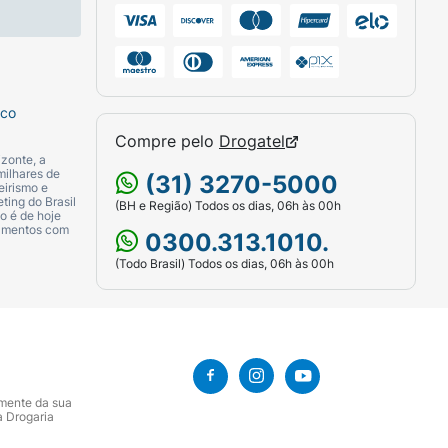
sco
Compre pelo
Drogatel
zonte, a
milhares de
(31) 3270-5000
eirismo e
ting do Brasil
(BH e Região) Todos os dias, 06h às 00h
o é de hoje
camentos com
0300.313.1010.
(Todo Brasil) Todos os dias, 06h às 00h
amente da sua
a Drogaria