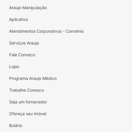
com um curativo secundário estéril e fixar.
Araujo Manipulação
Para efetuar a remoção do produto, arrigar a
ferida com solução fisiológica.
Aplicativo
Atendimentos Corporativos - Convênio
Serviços Araujo
Fale Conosco
Lojas
Programa Araujo Médico
Trabalhe Conosco
Seja um fornecedor
Ofereça seu imóvel
Bulário