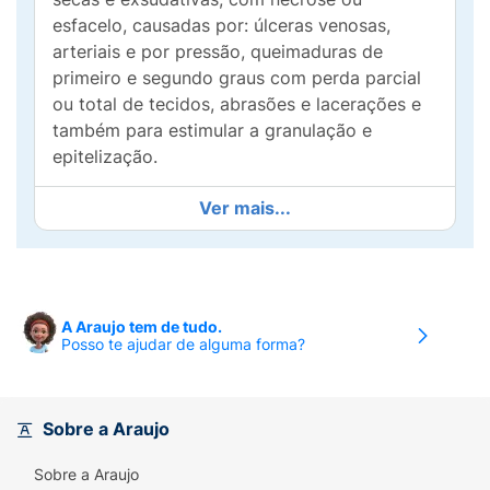
esfacelo, causadas por: úlceras venosas,
arteriais e por pressão, queimaduras de
primeiro e segundo graus com perda parcial
ou total de tecidos, abrasões e lacerações e
também para estimular a granulação e
epitelização.
Modo de usar:
O tratamento de feridas com
Ver mais...
Dersani Hidrogel deve ser monitorado por um
profissional da saúde que deverá aplicar o
produto de maneira higiênica e com luvas
para garantir segurança tanto para o
A Araujo tem de tudo.
profissional quanto do paciene.
Posso te ajudar de alguma forma?
1. Irrigar bem a lesão com solução fisiológica
a 0,9%.2. Limpar a pele e ao redor secar
bem.3. Aplicar o Dersani Hidrogel,
Sobre a Araujo
diretamente no leito da ferida, não excedendo
Sobre a Araujo
o nível ao redor da ferida.4. Ocluir a ferida