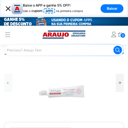
×
Baixe o APP e ganhe 5% OFF!
Baixar
cupom
Use o
APP5
na primeira compra
0
Araujo
Saúde e Bem Estar
Primeiros Socorros
Curati