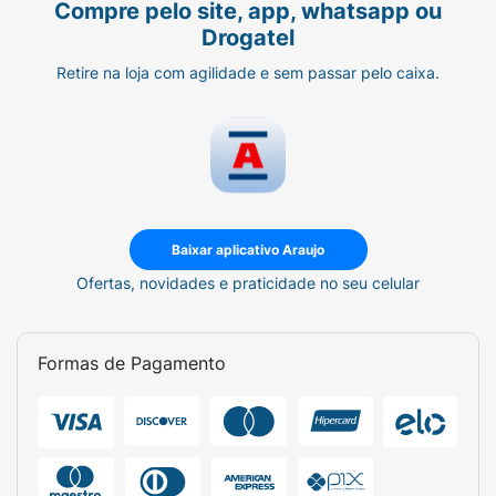
Compre pelo site, app, whatsapp ou
causar irritação na pele de determinadas
Drogatel
pessoas.Não usar em cílios e sobrancelhas. O
produto é impróprio para o uso em
Retire na loja com agilidade e sem passar pelo caixa.
crianças.Não é recomendado o uso em
gestantes.
Mantenha Fora do Alcance de Crianças.
Baixar aplicativo Araujo
Ofertas, novidades e praticidade no seu celular
Formas de Pagamento