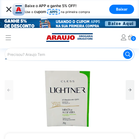
×
Baixe o APP e ganhe 5% OFF!
Baixar
cupom
Use o
APP5
na primeira compra
0
Araujo
Cabelo
Tintura e Coloração
Descolorantes