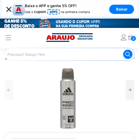
×
Baixe o APP e ganhe 5% OFF!
Baixar
cupom
Use o
APP5
na primeira compra
0
Araujo
Higiene Pessoal
Desodorante
Desodorante Ae