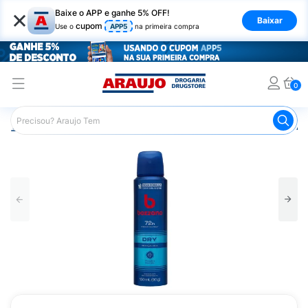
×
Baixe o APP e ganhe 5% OFF!
Baixar
cupom
Use o
APP5
na primeira compra
0
Araujo
Higiene Pessoal
Desodorante
Desodorante Ae