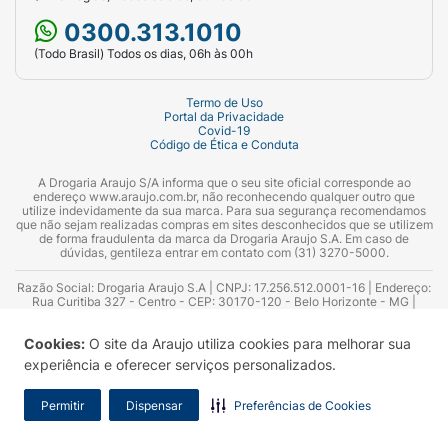
0300.313.1010
(Todo Brasil) Todos os dias, 06h às 00h
Termo de Uso
Portal da Privacidade
Covid-19
Código de Ética e Conduta
A Drogaria Araujo S/A informa que o seu site oficial corresponde ao
endereço www.araujo.com.br, não reconhecendo qualquer outro que
utilize indevidamente da sua marca. Para sua segurança recomendamos
que não sejam realizadas compras em sites desconhecidos que se utilizem
de forma fraudulenta da marca da Drogaria Araujo S.A. Em caso de
dúvidas, gentileza entrar em contato com (31) 3270-5000.
Razão Social: Drogaria Araujo S.A | CNPJ: 17.256.512.0001-16 | Endereço:
Rua Curitiba 327 - Centro - CEP: 30170-120 - Belo Horizonte - MG |
Telefones: 0300.313.1010 e (31) 3270-5000 Horário de funcionamento -
06:00h às 00:00h | Consultores técnicos responsáveis: Hairton Ayres
Cookies:
O site da Araujo utiliza cookies para melhorar sua
Azevedo Guimarães – CRF 10.965 | Yasmin Silva Alvarenga – CRF 52.584 -
Consultor substituto: Thiago Aguiar Pinheiro - CRF Nº 13.748. Alvará
experiência e oferecer serviços personalizados.
Sanitário: 2025020713 | Autorização de Funcionamento da Empresa (AFE):
7.16355-1
Permitir
Dispensar
Preferências de Cookies